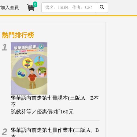
0
/加入會員
熱門排行榜
1
學華語向前走第七冊課本(三版,A、B本
不
孫懿芬等
／優惠價8折160元
2
學華語向前走第七冊作業本(三版,A、B
本