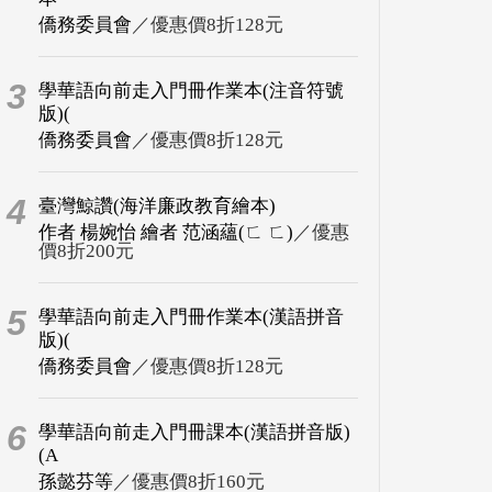
僑務委員會
／優惠價8折128元
3
學華語向前走入門冊作業本(注音符號
版)(
僑務委員會
／優惠價8折128元
4
臺灣鯨讚(海洋廉政教育繪本)
作者 楊婉怡 繪者 范涵蘊(ㄈ ㄈ)
／優惠
價8折200元
5
學華語向前走入門冊作業本(漢語拼音
版)(
僑務委員會
／優惠價8折128元
6
學華語向前走入門冊課本(漢語拼音版)
(A
孫懿芬等
／優惠價8折160元