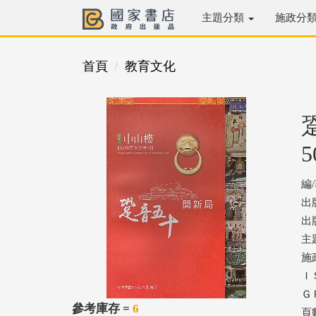
主題分類
施政分
首頁
教育文化
編
出
出版
主
施
ＩＳ
ＧＰ
參考庫存 =
6
頁數