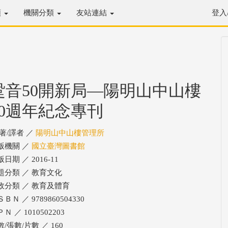
類
機關分類
友站連結
登入
跫音50開新局—陽明山中山樓
50週年紀念專刊
/著/譯者 ／
陽明山中山樓管理所
版機關 ／
國立臺灣圖書館
日期 ／ 2016-11
題分類 ／ 教育文化
政分類 ／ 教育及體育
ＢＮ ／ 9789860504330
Ｎ ／ 1010502203
/張數/片數 ／ 160