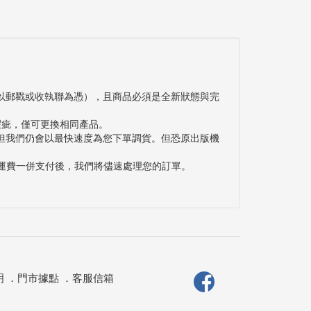
以郵戳或收執聯為憑），且商品必須是全新狀態與完
瑕疵，僅可更換相同產品。
但我們仍會以最快速度為您下單調貨。但恐原出版機
與運費一併支付後，我們將儘速處理您的訂單。
明
．
門市據點
．
客服信箱