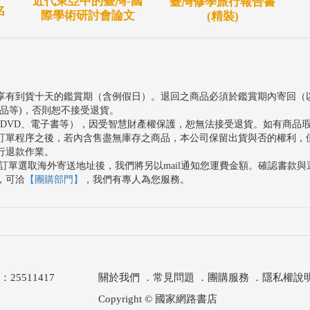
近代東亞中的臺灣-國
臺灣修學旅行報告書
名
際學術研討會論文
(精裝)
享有到貨十天的鑑賞期（含例假日）。退回之商品必須於鑑賞期內寄回（
品等)，否則恕不接受退貨。
、DVD、電子書等），因受智慧財產權保護，恕無法接受退貨。如有商品
訂單程序之後，若內含售盡無庫存之商品，本公司保留出貨與否的權利，
行退款作業。
訂單選取海外寄送地址後，我們將另以mail通知您運費金額。確認書款
，可洽
【團購部門】
，我們有專人為您服務。
511417
關於我們
．
常見問題
．
團購服務
．
隱私權說
Copyright © 國家網路書店