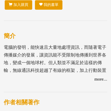
加入購買
我的書單
簡介
電腦的發明，能快速且大量地處理資訊，而隨著電子
傳播媒介的發展，讓資訊能不受限制地傳播到世界各
地，變成一個地球村。但人類並不滿足於這樣的傳
輸，無線通訊科技超越了有線的框架，加上行動裝置
的日新月異，人們可以隨時隨地透過具連網能力的設
more...
備來使用網際網路，因此透過網路來連接萬物的概念
應運而生。「物聯網」已成為下一個資通訊發展的重
點，也宣告人類的溝通方式將進入另一個新的境界。
作者相關著作
本專輯將資通訊產業新的科技發展及新知介紹給民