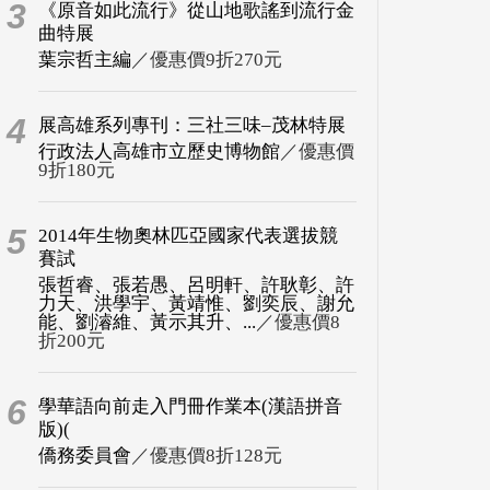
3
《原音如此流行》從山地歌謠到流行金
曲特展
葉宗哲主編
／優惠價9折270元
4
展高雄系列專刊：三社三味–茂林特展
行政法人高雄市立歷史博物館
／優惠價
9折180元
5
2014年生物奧林匹亞國家代表選拔競
賽試
張哲睿、張若愚、呂明軒、許耿彰、許
力天、洪學宇、黃靖惟、劉奕辰、謝允
能、劉濬維、黃示其升、...
／優惠價8
折200元
6
學華語向前走入門冊作業本(漢語拼音
版)(
僑務委員會
／優惠價8折128元