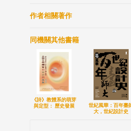
發性創作中最常出現的主題之一。
「生命樹」圖卡採用特殊材質印刷，可單獨
作者相關著作
100張，其中80張為各種生長狀態的樹，
用者將自己想要的樹形畫在透明卡上，可與
同機關其他書籍
動之意義。透明卡為耗材，不需擦拭，可追
工、教育等相關專業人員，在助人工作中協
以及其他具有環境互動意義之主題探索。
《詩》教體系的萌芽
世紀風華：百年臺
與定型： 歷史發展
大，世紀設計史