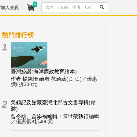
0
/加入會員
熱門排行榜
1
臺灣鯨讚(海洋廉政教育繪本)
作者 楊婉怡 繪者 范涵蘊(ㄈ ㄈ)
／優惠
價8折200元
2
吳鶴記及館藏臺灣北部古文書專輯(精
裝)
曾令毅、曾添福編輯；陳世榮執行編輯
／優惠價8折400元