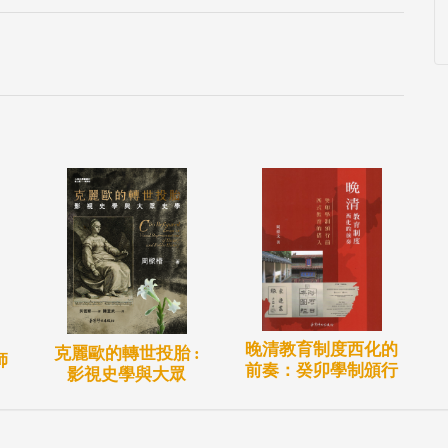
挑圖卡分享，或成為引導創作的工具，內容總共有
象徵生命的不同狀態。另外20張為空白透明卡，提供使
背景創作搭配使用，以象徵方式探究生命與環境互
加訂購。本套圖卡提供藝術治療、心理、輔導、社
助工作對象進行自我探索、環境調適、困境因應，
晚清教育制度西化的
克麗歐的轉世投胎 :
師
前奏：癸卯學制頒行
影視史學與大眾