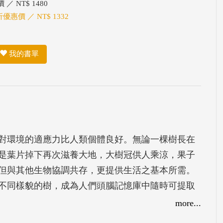
 ／ NT$ 1480
折優惠價 ／ NT$ 1332
我的書單
對環境的適應力比人類個體良好。無論一棵樹長在
是葉片掉下再次滋養大地，大樹冠供人乘涼，果子
但與其他生物協調共存，更提供生活之基本所需。
不同樣貌的樹，成為人們頭腦記憶庫中隨時可提取
可從大腦提取不一樣的樹型圖像。由於樹型種類繁
more...
困擾，因此使樹這個主題，成為各族群創作者在自