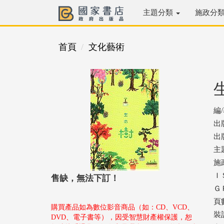
主題分類
施政分
首頁
文化藝術
編
出
出版
主
施
ＩＳ
售缺，無法下訂！
ＧＰ
頁數
購買產品如為數位影音商品（如：CD、VCD、
裝
DVD、電子書等），因受智慧財產權保護，恕