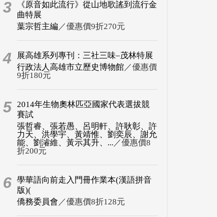
3
《原音如此流行》從山地歌謠到流行金
曲特展
葉宗哲主編
／優惠價9折270元
4
展高雄系列專刊：三社三味–茂林特展
行政法人高雄市立歷史博物館
／優惠價
9折180元
5
2014年生物奧林匹亞國家代表選拔競
賽試
張哲睿、張若愚、呂明軒、許耿彰、許
力天、洪學宇、黃靖惟、劉奕辰、謝允
能、劉濬維、黃示其升、...
／優惠價8
折200元
6
學華語向前走入門冊作業本(漢語拼音
版)(
僑務委員會
／優惠價8折128元