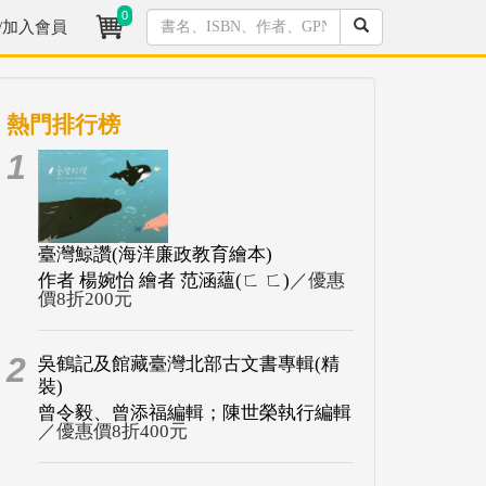
0
/加入會員
熱門排行榜
1
臺灣鯨讚(海洋廉政教育繪本)
作者 楊婉怡 繪者 范涵蘊(ㄈ ㄈ)
／優惠
價8折200元
2
吳鶴記及館藏臺灣北部古文書專輯(精
裝)
曾令毅、曾添福編輯；陳世榮執行編輯
／優惠價8折400元