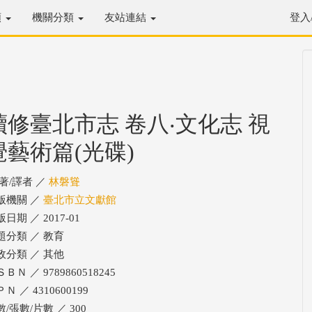
類
機關分類
友站連結
登入
續修臺北市志 卷八‧文化志 視
覺藝術篇(光碟)
/著/譯者 ／
林磐聳
版機關 ／
臺北市立文獻館
日期 ／ 2017-01
題分類 ／ 教育
政分類 ／ 其他
ＢＮ ／ 9789860518245
Ｎ ／ 4310600199
/張數/片數 ／ 300