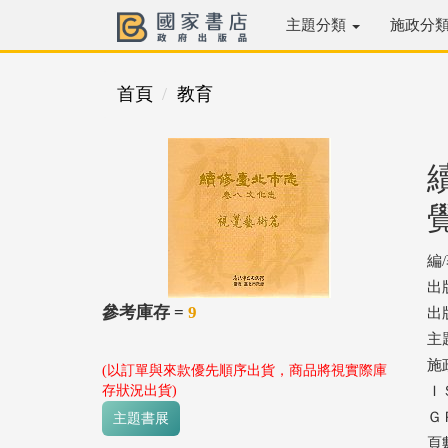
主題分類
施政分
首頁
教育
編
出
參考庫存 =
9
出版
主
施
(以訂單與來款優先順序出貨，商品將視實際庫
存狀況出貨)
ＩＳ
ＧＰ
主題書展
頁數