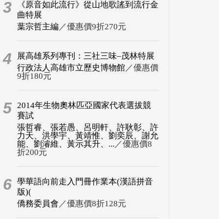
3
《原音如此流行》從山地歌謠到流行金
曲特展
葉宗哲主編
／優惠價9折270元
4
展高雄系列專刊：三社三味–茂林特展
行政法人高雄市立歷史博物館
／優惠價
9折180元
5
2014年生物奧林匹亞國家代表選拔競
賽試
張哲睿、張若愚、呂明軒、許耿彰、許
力天、洪學宇、黃靖惟、劉奕辰、謝允
能、劉濬維、黃示其升、...
／優惠價8
折200元
6
學華語向前走入門冊作業本(漢語拼音
版)(
僑務委員會
／優惠價8折128元