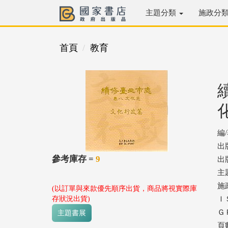
主題分類
施政分
首頁
教育
編
出
參考庫存 =
9
出版
主
施
(以訂單與來款優先順序出貨，商品將視實際庫
存狀況出貨)
ＩＳ
ＧＰ
主題書展
頁數