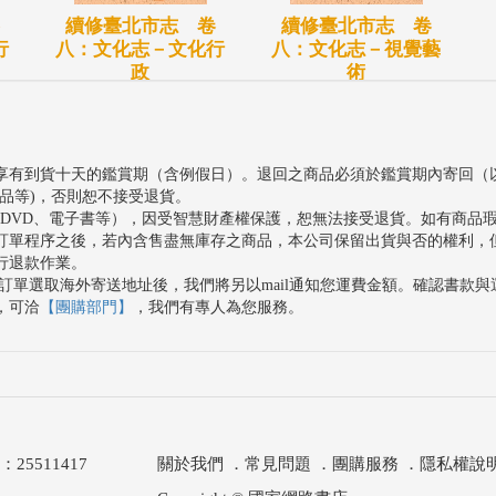
續修臺北市志 卷
續修臺北市志 卷
行
八：文化志－文化行
八：文化志－視覺藝
政
術
享有到貨十天的鑑賞期（含例假日）。退回之商品必須於鑑賞期內寄回（
品等)，否則恕不接受退貨。
、DVD、電子書等），因受智慧財產權保護，恕無法接受退貨。如有商品
訂單程序之後，若內含售盡無庫存之商品，本公司保留出貨與否的權利，
行退款作業。
訂單選取海外寄送地址後，我們將另以mail通知您運費金額。確認書款
，可洽
【團購部門】
，我們有專人為您服務。
511417
關於我們
．
常見問題
．
團購服務
．
隱私權說