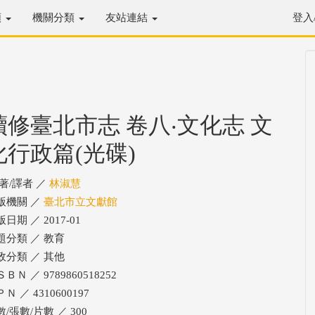
類
機關分類
友站連結
登入
續修臺北市志 卷八‧文化志 文
化行政篇(光碟)
/著/譯者 ／
林淑慧
版機關 ／
臺北市立文獻館
日期 ／ 2017-01
題分類 ／ 教育
政分類 ／ 其他
ＢＮ ／ 9789860518252
Ｎ ／ 4310600197
/張數/片數 ／ 300