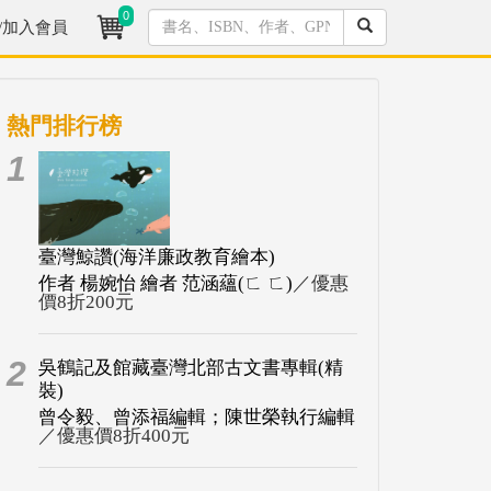
0
/加入會員
熱門排行榜
1
臺灣鯨讚(海洋廉政教育繪本)
作者 楊婉怡 繪者 范涵蘊(ㄈ ㄈ)
／優惠
價8折200元
2
吳鶴記及館藏臺灣北部古文書專輯(精
裝)
曾令毅、曾添福編輯；陳世榮執行編輯
／優惠價8折400元