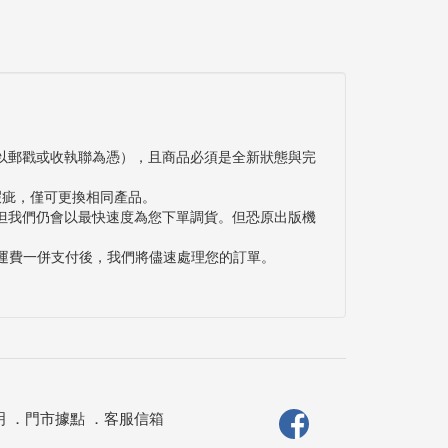
以郵戳或收執聯為憑），且商品必須是全新狀態與完
瑕疵，僅可更換相同產品。
但我們仍會以最快速度為您下單調貨。但恐原出版機
與運費一併支付後，我們將儘速處理您的訂單。
明
．
門市據點
．
客服信箱