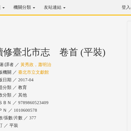
類
機關分類
友站連結
登入
續修臺北市志 卷首 (平裝)
/著/譯者 ／
黃秀政，蕭明治
版機關 ／
臺北市立文獻館
日期 ／ 2017-04
題分類 ／ 教育
政分類 ／ 其他
ＢＮ ／ 9789860523409
Ｎ ／ 1010600578
/張數/片數 ／ 377
訂 ／ 平裝