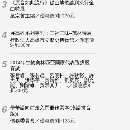
3
《原音如此流行》從山地歌謠到流行金
曲特展
葉宗哲主編
／優惠價9折270元
4
展高雄系列專刊：三社三味–茂林特展
行政法人高雄市立歷史博物館
／優惠價
9折180元
5
2014年生物奧林匹亞國家代表選拔競
賽試
張哲睿、張若愚、呂明軒、許耿彰、許
力天、洪學宇、黃靖惟、劉奕辰、謝允
能、劉濬維、黃示其升、...
／優惠價8
折200元
6
學華語向前走入門冊作業本(漢語拼音
版)(
僑務委員會
／優惠價8折128元