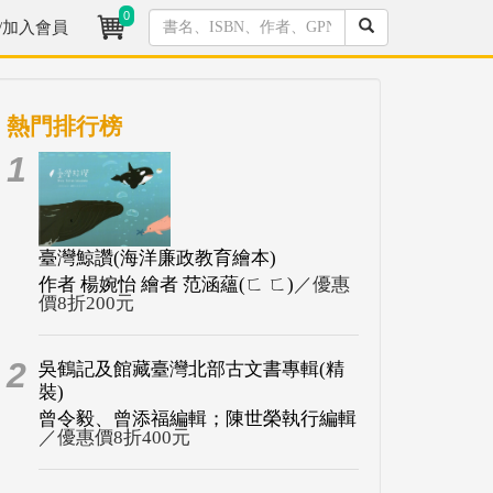
0
/加入會員
熱門排行榜
1
臺灣鯨讚(海洋廉政教育繪本)
作者 楊婉怡 繪者 范涵蘊(ㄈ ㄈ)
／優惠
價8折200元
2
吳鶴記及館藏臺灣北部古文書專輯(精
裝)
曾令毅、曾添福編輯；陳世榮執行編輯
／優惠價8折400元