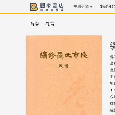
主題分類
施政分
首頁
教育
編
出
出版
主
施
ＩＳ
ＧＰ
頁數
裝