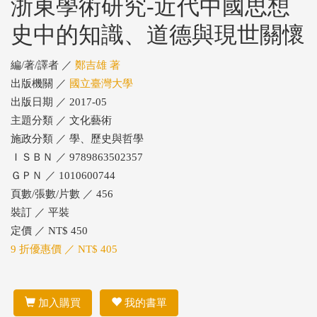
浙東學術研究-近代中國思想
史中的知識、道德與現世關懷
編/著/譯者 ／
鄭吉雄 著
出版機關 ／
國立臺灣大學
出版日期 ／ 2017-05
主題分類 ／ 文化藝術
施政分類 ／ 學、歷史與哲學
ＩＳＢＮ ／ 9789863502357
ＧＰＮ ／ 1010600744
頁數/張數/片數 ／ 456
裝訂 ／ 平裝
定價 ／ NT$ 450
9 折優惠價 ／ NT$ 405
加入購買
我的書單