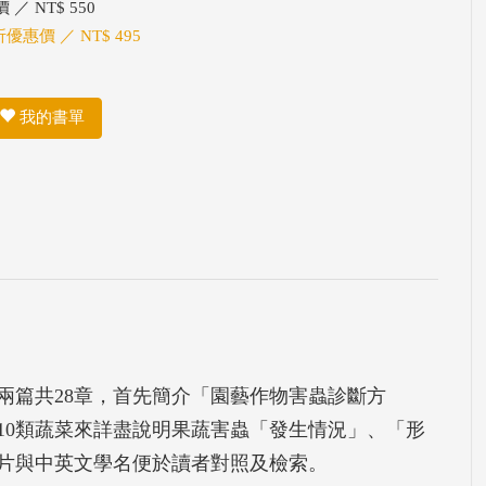
 ／ NT$ 550
折優惠價 ／ NT$ 495
我的書單
兩篇共28章，首先簡介「園藝作物害蟲診斷方
10類蔬菜來詳盡說明果蔬害蟲「發生情況」、「形
片與中英文學名便於讀者對照及檢索。