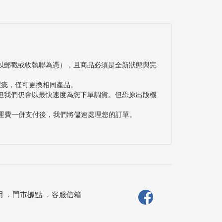
以郵戳或收執聯為憑），且商品必須是全新狀態與完
瑕疵，僅可更換相同產品。
但我們仍會以最快速度為您下單調貨。但恐原出版機
與運費一併支付後，我們將儘速處理您的訂單。
明
．
門市據點
．
客服信箱