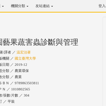
類
機關分類
友站連結
登入
園藝果蔬害蟲診斷與管理
/著/譯者 ／
温宏治著
版機關 ／
國立臺灣大學
日期 ／ 2019-12
題分類 ／ 農業環保
政分類 ／ 農業
ＢＮ ／ 9789863503811
Ｎ ／ 1010802565
/張數/片數 ／ 304
訂 ／ 平裝