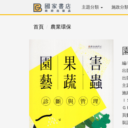
主題分類
施政分
首頁
農業環保
編
出
出版
主
施
ＩＳ
ＧＰ
頁數
裝