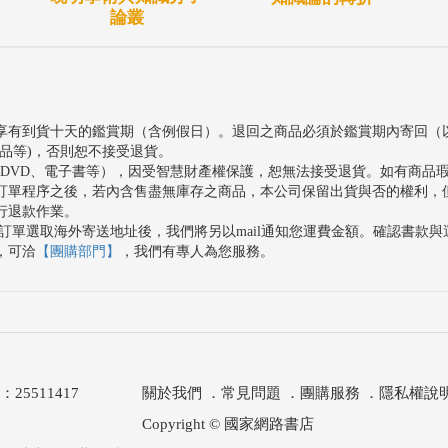
論叢
享有到貨十天的鑑賞期（含例假日）。退回之商品必須於鑑賞期內寄回（
品等)，否則恕不接受退貨。
、DVD、電子書等），因受智慧財產權保護，恕無法接受退貨。如有商品
訂單程序之後，若內含售盡無庫存之商品，本公司保留出貨與否的權利，
行退款作業。
訂單選取海外寄送地址後，我們將另以mail通知您運費金額。確認書款
，可洽
【團購部門】
，我們有專人為您服務。
511417
關於我們
．
常見問題
．
團購服務
．
隱私權說
Copyright © 國家網路書店