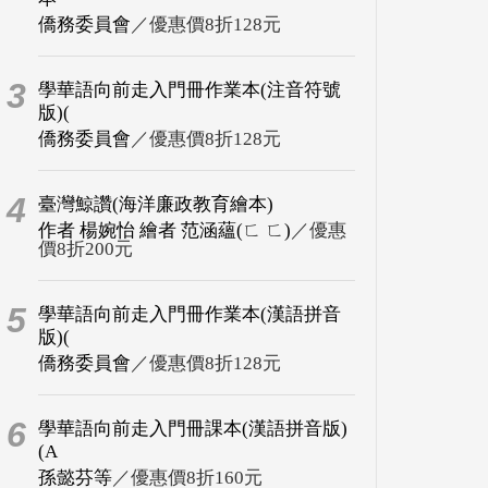
僑務委員會
／優惠價8折128元
3
學華語向前走入門冊作業本(注音符號
版)(
僑務委員會
／優惠價8折128元
4
臺灣鯨讚(海洋廉政教育繪本)
作者 楊婉怡 繪者 范涵蘊(ㄈ ㄈ)
／優惠
價8折200元
5
學華語向前走入門冊作業本(漢語拼音
版)(
僑務委員會
／優惠價8折128元
6
學華語向前走入門冊課本(漢語拼音版)
(A
孫懿芬等
／優惠價8折160元