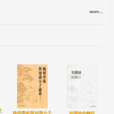
more...
式
晚明學術與知識分子
知識論的轉折