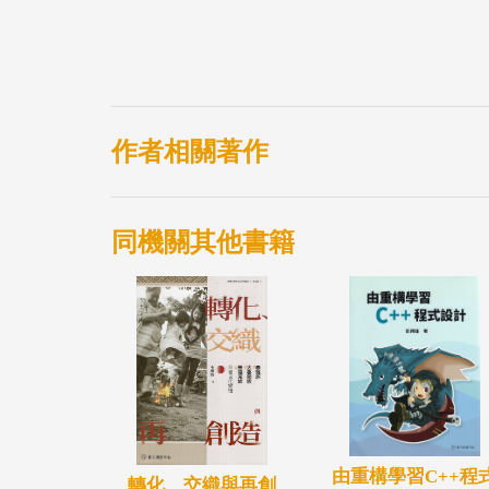
作者相關著作
同機關其他書籍
由重構學習C++程
轉化、交織與再創