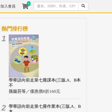
0
/加入會員
熱門排行榜
1
學華語向前走第七冊課本(三版,A、B本
不
孫懿芬等
／優惠價8折160元
2
學華語向前走第七冊作業本(三版,A、B
本