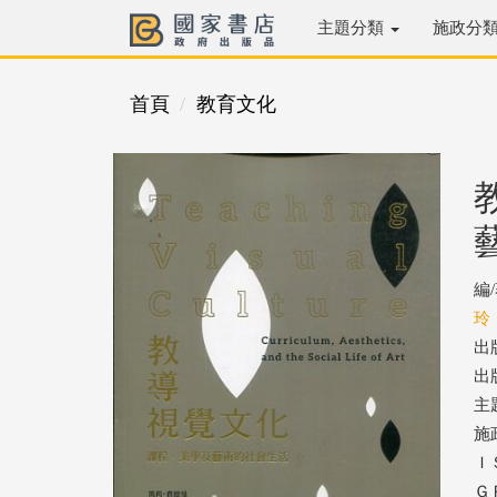
主題分類
施政分
首頁
教育文化
編
玲
出
出版
主
施
ＩＳ
ＧＰ