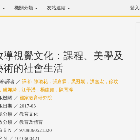
類
機關分類
友站連結
登入
教導視覺文化：課程、美學及
藝術的社會生活
/著/譯者 ／
譯者: 陳瓊花，張嘉霖，吳冠嫻，洪嘉宏，徐玟
，盧姵綺，江學瀅，楊馥如，陳育淳
版機關 ／
國家教育研究院
日期 ／ 2017-03
題分類 ／ 教育文化
政分類 ／ 教育及體育
ＢＮ ／ 9789860521320
Ｎ ／ 1010600421