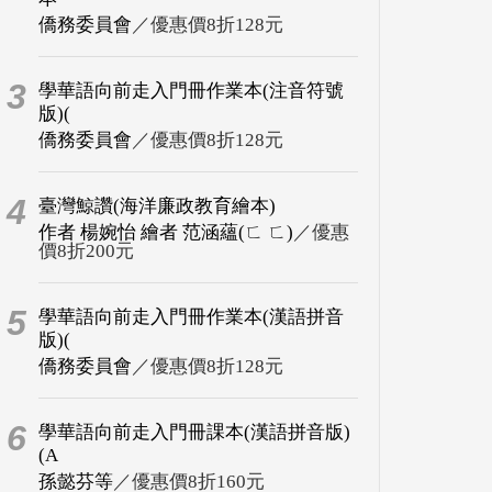
僑務委員會
／優惠價8折128元
3
學華語向前走入門冊作業本(注音符號
版)(
僑務委員會
／優惠價8折128元
4
臺灣鯨讚(海洋廉政教育繪本)
作者 楊婉怡 繪者 范涵蘊(ㄈ ㄈ)
／優惠
價8折200元
5
學華語向前走入門冊作業本(漢語拼音
版)(
僑務委員會
／優惠價8折128元
6
學華語向前走入門冊課本(漢語拼音版)
(A
孫懿芬等
／優惠價8折160元