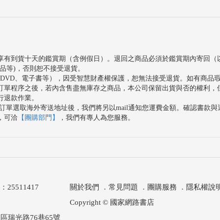
享有到貨十天的鑑賞期（含例假日）。退回之商品必須於鑑賞期內寄回（
品等)，否則恕不接受退貨。
、DVD、電子書等），因受智慧財產權保護，恕無法接受退貨。如有商品
訂單程序之後，若內含售盡無庫存之商品，本公司保留出貨與否的權利，
行退款作業。
訂單選取海外寄送地址後，我們將另以mail通知您運費金額。確認書款
，可洽
【團購部門】
，我們有專人為您服務。
511417
關於我們
．
常見問題
．
團購服務
．
隱私權說
Copyright © 國家網路書店
區瑞光路76巷65號