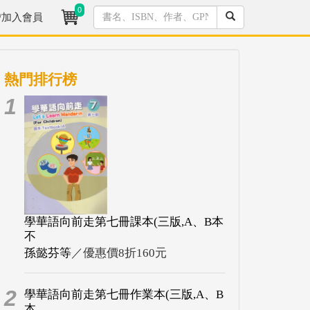
0
/加入會員
熱門排行榜
1
學華語向前走第七冊課本(三版,A、B本
不
孫懿芬等
／優惠價8折160元
2
學華語向前走第七冊作業本(三版,A、B
本