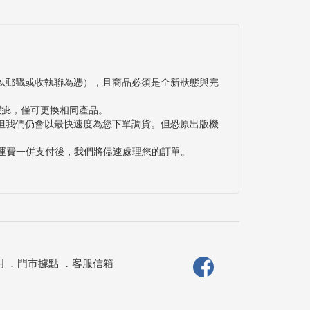
以郵戳或收執聯為憑），且商品必須是全新狀態與完
瑕疵，僅可更換相同產品。
但我們仍會以最快速度為您下單調貨。但恐原出版機
與運費一併支付後，我們將儘速處理您的訂單。
明
．
門市據點
．
客服信箱