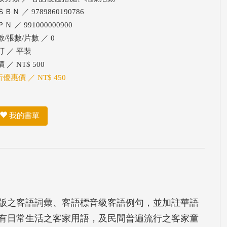
ＢＮ ／ 9789860190786
Ｎ ／ 991000000900
數/張數/片數 ／ 0
訂 ／ 平裝
 ／ NT$ 500
折優惠價 ／ NT$ 450
我的書單
版之客語詞彙、客語標音級客語例句，並加註華語
所有日常生活之客家用語，及民間普遍流行之客家童