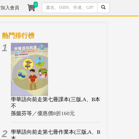
0
/加入會員
熱門排行榜
1
學華語向前走第七冊課本(三版,A、B本
不
孫懿芬等
／優惠價8折160元
2
學華語向前走第七冊作業本(三版,A、B
本