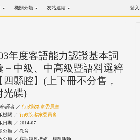
類
機關分類
友站連結
登入
103年度客語能力認證基本詞
彙－中級、中高級暨語料選粹
【四縣腔】(上下冊不分售，
附光碟)
/著/譯者 ／
行政院客家委員會
版機關 ／
行政院客家委員會
日期 ／ 2014-07
題分類 ／ 教育
政分類 ／ 客語復甦措施、相關活動