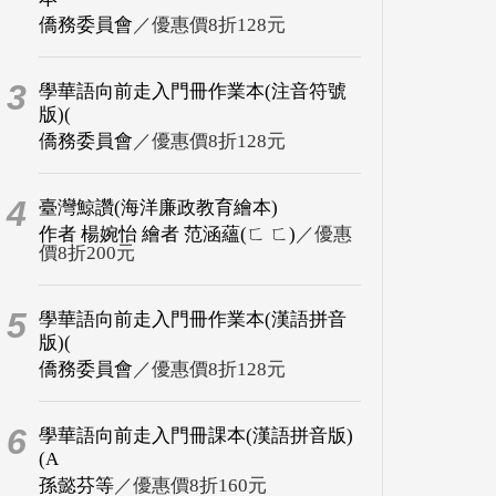
僑務委員會
／優惠價8折128元
3
學華語向前走入門冊作業本(注音符號
版)(
僑務委員會
／優惠價8折128元
4
臺灣鯨讚(海洋廉政教育繪本)
作者 楊婉怡 繪者 范涵蘊(ㄈ ㄈ)
／優惠
價8折200元
5
學華語向前走入門冊作業本(漢語拼音
版)(
僑務委員會
／優惠價8折128元
6
學華語向前走入門冊課本(漢語拼音版)
(A
孫懿芬等
／優惠價8折160元