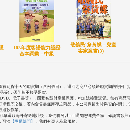
敬義民˙祭黃蝶－兒童
證
103年度客語能力認證
客家叢書(3)
基本詞彙－中級
享有到貨十天的鑑賞期（含例假日）。退回之商品必須於鑑賞期內寄回（
品等)，否則恕不接受退貨。
、DVD、電子書等），因受智慧財產權保護，恕無法接受退貨。如有商品
訂單程序之後，若內含售盡無庫存之商品，本公司保留出貨與否的權利，
行退款作業。
訂單選取海外寄送地址後，我們將另以mail通知您運費金額。確認書款
，可洽
【團購部門】
，我們有專人為您服務。