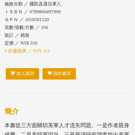
施政分類 ／ 國防及退伍軍人
ＩＳＢＮ ／ 9789860497090
ＧＰＮ ／ 1010501520
頁數/張數/片數 ／ 356
裝訂 ／ 精裝
定價 ／ NT$ 350
9 折優惠價 ／ NT$ 315
加入購買
我的書單
簡介
本書從三方面關切美軍人才流失問題。一是作者親身
經歷，二是美陸軍現況，三是嚴謹研究調查指出美軍