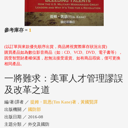
參考庫存 =
1
(以訂單與來款優先順序出貨，商品將視實際庫存狀況出貨)
購買產品如為數位影音商品（如：CD、VCD、DVD、電子書等），
因受智慧財產權保護，恕無法接受退貨。如有商品瑕疵，僅可更換
相同產品。
一將難求：美軍人才管理謬誤
及改革之道
編/著/譯者 ／
提姆・凱恩(Tim Kane)著，黃國賢譯
出版機關 ／
國防部
出版日期 ／ 2016-08
主題分類 ／ 外交及國防