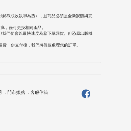
以郵戳或收執聯為憑），且商品必須是全新狀態與完
瑕疵，僅可更換相同產品。
但我們仍會以最快速度為您下單調貨。但恐原出版機
與運費一併支付後，我們將儘速處理您的訂單。
明
．
門市據點
．
客服信箱