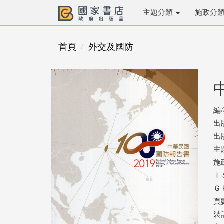
主題分類
施政分
首頁
外交及國防
編
出
出版
主
施
ＩＳ
ＧＰ
頁數
裝