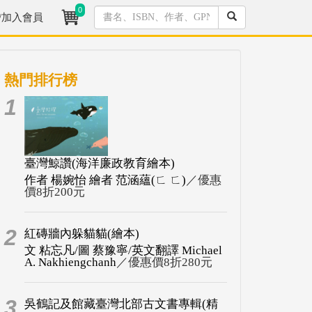
0
/加入會員
熱門排行榜
1
臺灣鯨讚(海洋廉政教育繪本)
作者 楊婉怡 繪者 范涵蘊(ㄈ ㄈ)
／優惠
價8折200元
2
紅磚牆內躲貓貓(繪本)
文 粘忘凡/圖 蔡豫寧/英文翻譯 Michael
A. Nakhiengchanh
／優惠價8折280元
3
吳鶴記及館藏臺灣北部古文書專輯(精