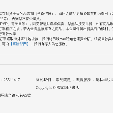
享有到貨十天的鑑賞期（含例假日）。退回之商品必須於鑑賞期內寄回（
品等)，否則恕不接受退貨。
、DVD、電子書等），因受智慧財產權保護，恕無法接受退貨。如有商品
訂單程序之後，若內含售盡無庫存之商品，本公司保留出貨與否的權利，
行退款作業。
訂單選取海外寄送地址後，我們將另以mail通知您運費金額。確認書款
，可洽
【團購部門】
，我們有專人為您服務。
511417
關於我們
．
常見問題
．
團購服務
．
隱私權說
Copyright © 國家網路書店
區瑞光路76巷65號