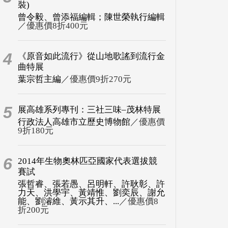
裝)
曾令毅、曾添福編輯；陳世榮執行編輯
／優惠價8折400元
4
《原音如此流行》從山地歌謠到流行金
曲特展
葉宗哲主編
／優惠價9折270元
5
展高雄系列專刊：三社三味–茂林特展
行政法人高雄市立歷史博物館
／優惠價
9折180元
6
2014年生物奧林匹亞國家代表選拔競
賽試
張哲睿、張若愚、呂明軒、許耿彰、許
力天、洪學宇、黃靖惟、劉奕辰、謝允
能、劉濬維、黃示其升、...
／優惠價8
折200元