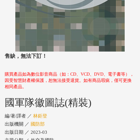
售缺，無法下訂！
購買產品如為數位影音商品（如：CD、VCD、DVD、電子書等），
因受智慧財產權保護，恕無法接受退貨。如有商品瑕疵，僅可更換
相同產品。
國軍隊徽圖誌(精裝)
編/著/譯者 ／
林鉅登
出版機關 ／
國防部
出版日期 ／ 2023-03