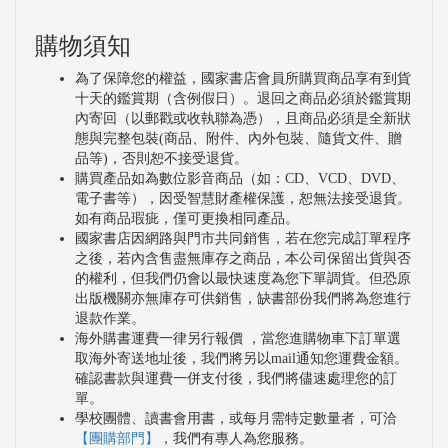
購物須知
為了保障您的權益，國家書店會員所購買商品享有到貨
十天的鑑賞期（含例假日）。退回之商品必須於鑑賞期
內寄回（以郵戳或收執聯為憑），且商品必須是全新狀
態與完整包裝(商品、附件、內外包裝、隨貨文件、贈
品等)，否則恕不接受退貨。
購買產品如為數位影音商品（如：CD、VCD、DVD、
電子書等），因受智慧財產權保護，恕無法接受退貨。
如有商品瑕疵，僅可更換相同產品。
國家書店因網路與門市共同銷售，若在您完成訂單程序
之後，若內含售盡無庫存之商品，本公司保留出貨與否
的權利，但我們仍會以最快速度為您下單調貨。但恐原
出版機關亦無庫存可供銷售，缺書部份我們將為您進行
退款作業。
海外購書運費一律另行報價 ，當您進購物車下訂單選
取海外寄送地址後，我們將另以mail通知您運費金額。
確認書款與運費一併支付後，我們將儘速處理您的訂
單。
學校團體、讀書會用書，或每月需特定數量者，可洽
【團購部門】
，我們有專人為您服務。