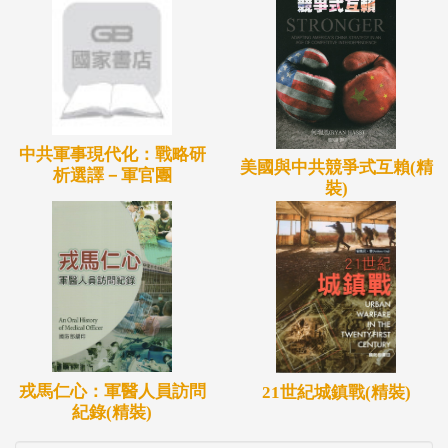
中共軍事現代化：戰略研
美國與中共競爭式互賴(精
析選譯－軍官團
裝)
戎馬仁心：軍醫人員訪問
21世紀城鎮戰(精裝)
紀錄(精裝)