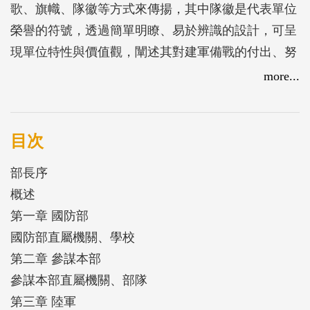
歌、旗幟、隊徽等方式來傳揚，其中隊徽是代表單位
榮譽的符號，透過簡單明瞭、易於辨識的設計，可呈
現單位特性與價值觀，闡述其對建軍備戰的付出、努
力與展望，為單位精神之象徵，凝聚向心之基礎。
more...
國軍部隊為維護國家主權及保護人民，默默的付出與
犧牲，在國家最紛亂艱難之際，國軍先賢先烈更是以
鮮血譜出可歌可泣的史詩篇章。本書蒐錄現今國軍各
目次
單位隊徽及沿革，藉由簡潔有力的圖案，體現其堅忍
部長序
不拔之英勇氣節，俾使各單位之軍風與史蹟，得以永
概述
續傳承。
第一章 國防部
國防部直屬機關、學校
第二章 參謀本部
參謀本部直屬機關、部隊
第三章 陸軍