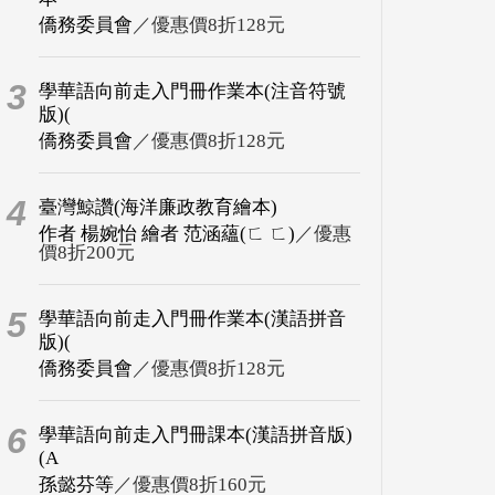
僑務委員會
／優惠價8折128元
3
學華語向前走入門冊作業本(注音符號
版)(
僑務委員會
／優惠價8折128元
4
臺灣鯨讚(海洋廉政教育繪本)
作者 楊婉怡 繪者 范涵蘊(ㄈ ㄈ)
／優惠
價8折200元
5
學華語向前走入門冊作業本(漢語拼音
版)(
僑務委員會
／優惠價8折128元
6
學華語向前走入門冊課本(漢語拼音版)
(A
孫懿芬等
／優惠價8折160元