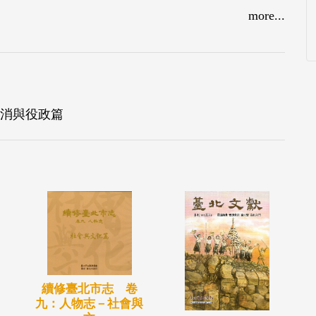
more...
消與役政篇
續修臺北市志 卷
九：人物志－社會與