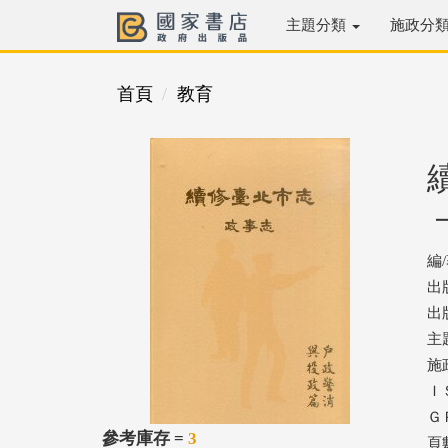
主題分類
施政分
首頁
教育
編
出
出版
主
施
ＩＳ
ＧＰ
參考庫存 =
3
頁數