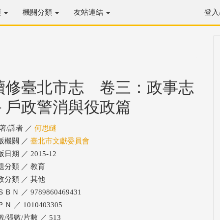
類
機關分類
友站連結
登入
續修臺北市志 卷三：政事志
－戶政警消與役政篇
/著/譯者 ／
何思瞇
版機關 ／
臺北市文獻委員會
日期 ／ 2015-12
題分類 ／ 教育
政分類 ／ 其他
ＢＮ ／ 9789860469431
Ｎ ／ 1010403305
/張數/片數 ／ 513