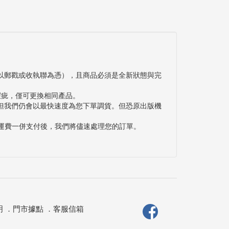
以郵戳或收執聯為憑），且商品必須是全新狀態與完
瑕疵，僅可更換相同產品。
但我們仍會以最快速度為您下單調貨。但恐原出版機
與運費一併支付後，我們將儘速處理您的訂單。
明
．
門市據點
．
客服信箱