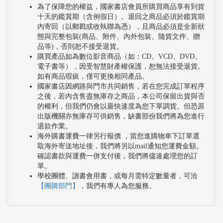
為了保障您的權益，國家書店會員所購買商品享有到貨
十天的鑑賞期（含例假日）。退回之商品必須於鑑賞期
內寄回（以郵戳或收執聯為憑），且商品必須是全新狀
態與完整包裝(商品、附件、內外包裝、隨貨文件、贈
品等)，否則恕不接受退貨。
購買產品如為數位影音商品（如：CD、VCD、DVD、
電子書等），因受智慧財產權保護，恕無法接受退貨。
如有商品瑕疵，僅可更換相同產品。
國家書店因網路與門市共同銷售，若在您完成訂單程序
之後，若內含售盡無庫存之商品，本公司保留出貨與否
的權利，但我們仍會以最快速度為您下單調貨。但恐原
出版機關亦無庫存可供銷售，缺書部份我們將為您進行
退款作業。
海外購書運費一律另行報價 ，當您進購物車下訂單選
取海外寄送地址後，我們將另以mail通知您運費金額。
確認書款與運費一併支付後，我們將儘速處理您的訂
單。
學校團體、讀書會用書，或每月需特定數量者，可洽
【團購部門】
，我們有專人為您服務。