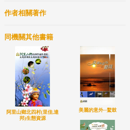
深入人與森林土地的關係。本書所記憶的時光和歷
史，是對土地經驗的記憶，透過人文的腳步，深化對
作者相關著作
土地的感情與記憶，《阿里山文學誌》是土地的，歷
史的，文化的記憶書。
同機關其他書籍
美麗的意外─鰲鼓
阿里山鄉北四村(里佳,達
邦)生態資源