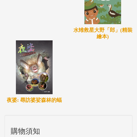
水雉救星大野「郎」(精裝
繪本)
夜婆: 尋訪婆娑森林的蝠
購物須知