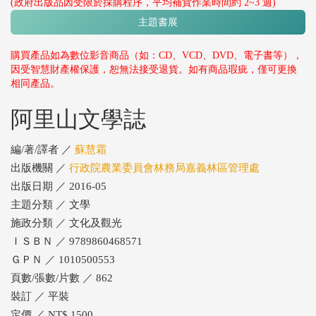
(政府出版品因受限於採購程序，平均補貨作業時間約 2~3 週)
主題書展
購買產品如為數位影音商品（如：CD、VCD、DVD、電子書等），
因受智慧財產權保護，恕無法接受退貨。如有商品瑕疵，僅可更換
相同產品。
阿里山文學誌
編/著/譯者 ／
蘇慧霜
出版機關 ／
行政院農業委員會林務局嘉義林區管理處
出版日期 ／ 2016-05
主題分類 ／ 文學
施政分類 ／ 文化及觀光
ＩＳＢＮ ／ 9789860468571
ＧＰＮ ／ 1010500553
頁數/張數/片數 ／ 862
裝訂 ／ 平裝
定價 ／ NT$ 1500