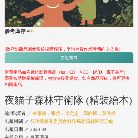
參考庫存 =
0
(政府出版品因受限於採購程序，平均補貨作業時間約 2~3 週)
主題書展
購買產品如為數位影音商品（如：CD、VCD、DVD、電子書等），
因受智慧財產權保護，恕無法接受退貨。如有商品瑕疵，僅可更換
相同產品。
夜貓子森林守衛隊 (精裝繪本)
編/著/譯者 ／
林華慶，張岱，李定忠，鄭鈞謄，黃秀緞
出版機關 ／
行政院農業委員會林務局嘉義林區管理處
出版日期 ／ 2020-04
主題分類 ／ 農業環保