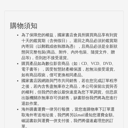
購物須知
為了保障您的權益，國家書店會員所購買商品享有到貨
十天的鑑賞期（含例假日）。退回之商品必須於鑑賞期
內寄回（以郵戳或收執聯為憑），且商品必須是全新狀
態與完整包裝(商品、附件、內外包裝、隨貨文件、贈
品等)，否則恕不接受退貨。
購買產品如為數位影音商品（如：CD、VCD、DVD、
電子書等），因受智慧財產權保護，恕無法接受退貨。
如有商品瑕疵，僅可更換相同產品。
國家書店因網路與門市共同銷售，若在您完成訂單程序
之後，若內含售盡無庫存之商品，本公司保留出貨與否
的權利，但我們仍會以最快速度為您下單調貨。但恐原
出版機關亦無庫存可供銷售，缺書部份我們將為您進行
退款作業。
海外購書運費一律另行報價 ，當您進購物車下訂單選
取海外寄送地址後，我們將另以mail通知您運費金額。
確認書款與運費一併支付後，我們將儘速處理您的訂
單。