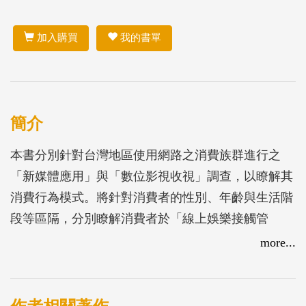
加入購買
我的書單
簡介
本書分別針對台灣地區使用網路之消費族群進行之
「新媒體應用」與「數位影視收視」調查，以瞭解其
消費行為模式。將針對消費者的性別、年齡與生活階
段等區隔，分別瞭解消費者於「線上娛樂接觸管
道」、「線上影音收視偏好」、「線上影視觀看類
more...
型」、「線上影視觀看現況」、「數位影視收看時
間」、「行動影視收看現況」、「數位影視付費行
為」與「數位影音廣告觀看」行為進行分析。最後則