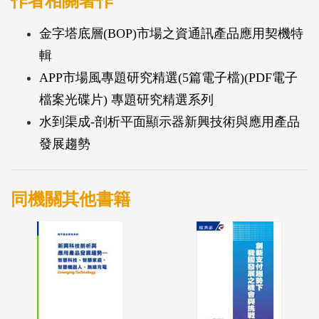
作者相關著作
進一步剖析「數位影視收視行為」與「數位影視付費
金字塔底層(BOP)市場之資通訊產品應用契機特
行為」，作為內容業者與廣告投放業者未來進行產品
輯
規劃與行銷之參考。
APP市場風專題研究精選(5篇電子檔)(PDF電子
檔案光碟片) 專題研究精選系列
「新媒體應用」調查期間為2014年9月，共回收有效
水到渠成-剖析平面顯示器新興技術與應用產品
樣本數2,093份，在95%信心水準下，抽樣誤差為
發展趨勢
±2.1%。
「數位影視收視」調查期間為2015年2月，共回收有
同機關其他書籍
效樣本數2,428份，在95%信心水準下，抽樣誤差為
±1.99%。
研究採用量化Online之調查方法，即固定Panel樣本群
取樣之線上調查，本調查樣本來源為長期經營之具代