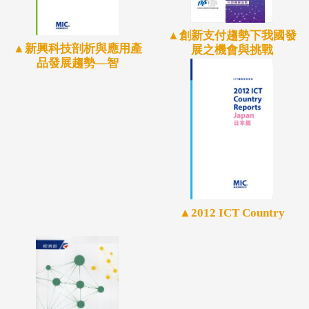
表性的大型線上調查樣本資料庫（Online Access
Panel）。此調查方法，具有回覆迅速、題型視覺化與
▲創新支付趨勢下我國發
▲新興科技剖析與應用產
展之機會與挑戰
互動化等優點。本次調查之合格受訪者皆經品質控
品發展趨勢—智
管，確保填答資料準確無誤。
▲2012 ICT Country