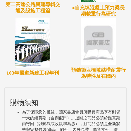
第二高速公路興建專輯交
●自充填混凝土預力梁長
通及設施工程篇
期載重行為研究
預鑄節塊橋墩結構耐震行
103年國道新建工程年刊
為特性及在國內
購物須知
為了保障您的權益，國家書店會員所購買商品享有到貨
十天的鑑賞期（含例假日）。退回之商品必須於鑑賞期
內寄回（以郵戳或收執聯為憑），且商品必須是全新狀
態與完整包裝(商品、附件、內外包裝、隨貨文件、贈