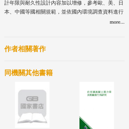
計年限與耐久性設計內容加以增修，參考歐、美、日
本、中國等國相關規範，並依國內環境調查資料進行
環境條件對應分級探討，制定參考規範草案，其中設
more...
計年限考量材料耐久性質而訂定，混凝土耐久設計以
中性化及鹽害為主，鋼結構橋梁以防蝕設計為主，公
路隧道耐久性設計主要以支撐構件耐久性考量為主。
作者相關著作
其中將「公路橋梁設計規範」第十二章「海洋環境下
防蝕設計」修改為「耐久性設計」並增訂部分內容，
同機關其他書籍
包含適用範圍、設計原則、設計考量因素、混凝土橋
及鋼橋等5節，而「公路隧道設計規範」分別針對主
文及解說部分完成5個章節有關耐久性條文之修訂。