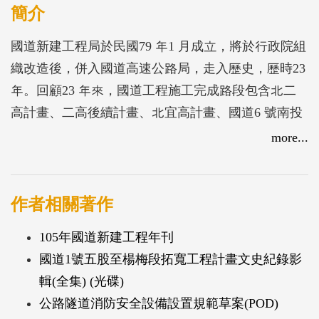
簡介
國道新建工程局於民國79 年1 月成立，將於行政院組
織改造後，併入國道高速公路局，走入歷史，歷時23
年。回顧23 年來，國道工程施工完成路段包含北二
高計畫、二高後續計畫、北宜高計畫、國道6 號南投
段計畫等，累計完成國道長度達617 公里，加上其間
more...
已完成可行性研究或規劃設計之東部國道計畫、南橫
國道計畫、中橫國道計畫等，路線累積長度足可將臺
灣島環繞超過一圈，其中大地工程部份，不論是地質
作者相關著作
調查、基礎、邊坡及隧道工程等各方面工作豐碩，留
105年國道新建工程年刊
下相當多的寶貴經驗與資料。
國道1號五股至楊梅段拓寬工程計畫文史紀錄影
本書為彙整23 年來國道大地工程作業經驗及施工案
輯(全集) (光碟)
例編寫而成，並整理大量圖表照片，作為工作經驗傳
公路隧道消防安全設備設置規範草案(POD)
承之用，並可提供未來工程建設參考。