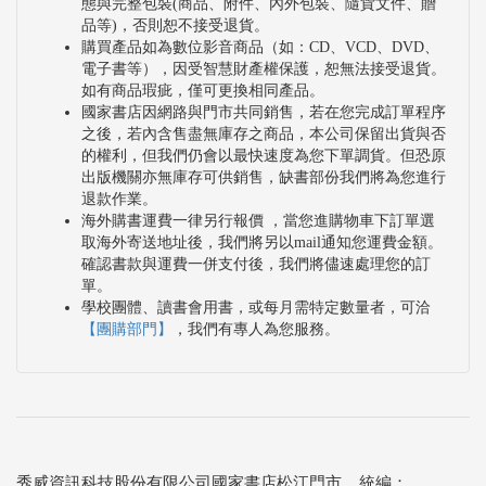
態與完整包裝(商品、附件、內外包裝、隨貨文件、贈
品等)，否則恕不接受退貨。
購買產品如為數位影音商品（如：CD、VCD、DVD、
電子書等），因受智慧財產權保護，恕無法接受退貨。
如有商品瑕疵，僅可更換相同產品。
國家書店因網路與門市共同銷售，若在您完成訂單程序
之後，若內含售盡無庫存之商品，本公司保留出貨與否
的權利，但我們仍會以最快速度為您下單調貨。但恐原
出版機關亦無庫存可供銷售，缺書部份我們將為您進行
退款作業。
海外購書運費一律另行報價 ，當您進購物車下訂單選
取海外寄送地址後，我們將另以mail通知您運費金額。
確認書款與運費一併支付後，我們將儘速處理您的訂
單。
學校團體、讀書會用書，或每月需特定數量者，可洽
【團購部門】
，我們有專人為您服務。
秀威資訊科技股份有限公司國家書店松江門市 統編：