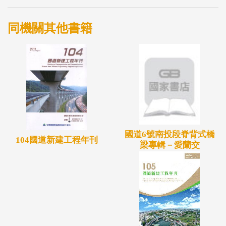
同機關其他書籍
國道6號南投段脊背式橋
104國道新建工程年刊
梁專輯－愛蘭交