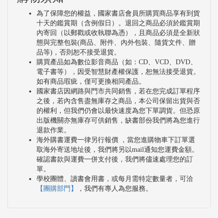
為了保障您的權益，國家書店會員所購買商品享有到貨
十天的鑑賞期（含例假日）。退回之商品必須於鑑賞期
內寄回（以郵戳或收執聯為憑），且商品必須是全新狀
態與完整包裝(商品、附件、內外包裝、隨貨文件、贈
品等)，否則恕不接受退貨。
購買產品如為數位影音商品（如：CD、VCD、DVD、
電子書等），因受智慧財產權保護，恕無法接受退貨。
如有商品瑕疵，僅可更換相同產品。
國家書店因網路與門市共同銷售，若在您完成訂單程序
之後，若內含售盡無庫存之商品，本公司保留出貨與否
的權利，但我們仍會以最快速度為您下單調貨。但恐原
出版機關亦無庫存可供銷售，缺書部份我們將為您進行
退款作業。
海外購書運費一律另行報價 ，當您進購物車下訂單選
取海外寄送地址後，我們將另以mail通知您運費金額。
確認書款與運費一併支付後，我們將儘速處理您的訂
單。
學校團體、讀書會用書，或每月需特定數量者，可洽
【團購部門】
，我們有專人為您服務。