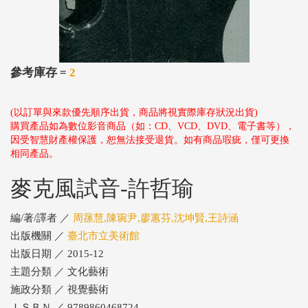
參考庫存 =
2
(以訂單與來款優先順序出貨，商品將視實際庫存狀況出貨)
購買產品如為數位影音商品（如：CD、VCD、DVD、電子書等），
因受智慧財產權保護，恕無法接受退貨。如有商品瑕疵，僅可更換
相同產品。
麥克風試音-許哲瑜
編/著/譯者 ／
周蓀慧,陳琬尹,廖蕙芬,沈坤賢,王詩涵
出版機關 ／
臺北市立美術館
出版日期 ／ 2015-12
主題分類 ／ 文化藝術
施政分類 ／ 視覺藝術
ＩＳＢＮ ／ 9789860468724