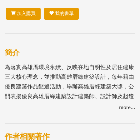
加入購買
我的書單
簡介
為落實高雄厝環境永續、反映在地自明性及居住建康
三大核心理念，並推動高雄厝綠建築設計，每年藉由
優良建築作品甄選活動，舉辦高雄厝綠建築大獎，公
開表揚優良高雄厝綠建築設計建築師、設計師及起造
人，將本(四)屆得獎作品集結成冊，喚起民眾關注生
more...
活環境品質的意識，並打造「生產」、「生活」、
「生態」三生ㄧ體的「宜居高雄」，高雄市政府決定
繼續辦理第四屆「高雄厝綠建築大獎」。
作者相關著作