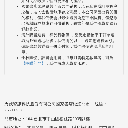
如有商品瑕疵，僅可更換相同產品。
國家書店因網路與門市共同銷售，若在您完成訂單程序
之後，若內含售盡無庫存之商品，本公司保留出貨與否
的權利，但我們仍會以最快速度為您下單調貨。但恐原
出版機關亦無庫存可供銷售，缺書部份我們將為您進行
退款作業。
海外購書運費一律另行報價 ，當您進購物車下訂單選
取海外寄送地址後，我們將另以mail通知您運費金額。
確認書款與運費一併支付後，我們將儘速處理您的訂
單。
學校團體、讀書會用書，或每月需特定數量者，可洽
【團購部門】
，我們有專人為您服務。
秀威資訊科技股份有限公司國家書店松江門市 統編：
25511417
門市地址：104 台北市中山區松江路209號1樓
關於我們
．
常見問題
．
團購服務
．
隱私權說明
．
門市據點
．