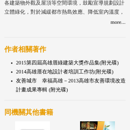
各建築物外觀及屋頂等空間環境，鼓勵宣導規劃設計
立體綠化，對於減緩都市熱島效應、降低室內溫度，
達到節能及空氣淨化等環境效益。本計畫採階段性推
more...
廣宣導，並落實改造可行性，將導正建築環境發展方
向，以「安全、宜居」空氣與綠之定位，建立空中生
態綠廊，提供鳥類及蜜蜂等昆蟲類棲息、授粉、繁衍
作者相關著作
的場地，促使高雄成為空中花園城市，讓我們的生活
2015第四屆高雄厝綠建築大獎作品集(附光碟)
環境更好。
2014高雄厝在地設計者培訓工作坊(附光碟)
友善城市 幸福高雄－2013高雄市友善環境改造
計畫成果專輯 (附光碟)
同機關其他書籍