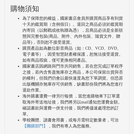
購物須知
為了保障您的權益，國家書店會員所購買商品享有到貨
十天的鑑賞期（含例假日）。退回之商品必須於鑑賞期
內寄回（以郵戳或收執聯為憑），且商品必須是全新狀
態與完整包裝(商品、附件、內外包裝、隨貨文件、贈
品等)，否則恕不接受退貨。
購買產品如為數位影音商品（如：CD、VCD、DVD、
電子書等），因受智慧財產權保護，恕無法接受退貨。
如有商品瑕疵，僅可更換相同產品。
國家書店因網路與門市共同銷售，若在您完成訂單程序
之後，若內含售盡無庫存之商品，本公司保留出貨與否
的權利，但我們仍會以最快速度為您下單調貨。但恐原
出版機關亦無庫存可供銷售，缺書部份我們將為您進行
退款作業。
海外購書運費一律另行報價 ，當您進購物車下訂單選
取海外寄送地址後，我們將另以mail通知您運費金額。
確認書款與運費一併支付後，我們將儘速處理您的訂
單。
學校團體、讀書會用書，或每月需特定數量者，可洽
【團購部門】
，我們有專人為您服務。