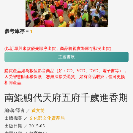
參考庫存 =
1
(以訂單與來款優先順序出貨，商品將視實際庫存狀況出貨)
主題書展
購買產品如為數位影音商品（如：CD、VCD、DVD、電子書等），
因受智慧財產權保護，恕無法接受退貨。如有商品瑕疵，僅可更換
相同產品。
南鯤鯓代天府五府千歲進香期
編/著/譯者 ／
黃文博
出版機關 ／
文化部文化資產局
出版日期 ／ 2015-05