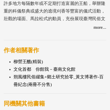
許多地方每隔數年或不定期打造富麗的王船，舉辦隆
重的科儀祭典或盛大的遶境刈香等豐富的儀式活動，
壯觀的場面、馬拉松式的動員，充份展現臺灣民俗文
化的活力與多元。
more...
●人們為什麼要舉行王醮、燒王船？
●王爺遶境出巡時，為什麼有大批信徒戴枷隨行？為
什麼許多信徒趴跪在地，等待神將陣頭在自己周身揮
作者相關著作
執法器？
柳營王醮(精裝)
●「香醮合一」是西港刈香的重要特色，「香」與
文化首都 你館我－臺南文化館
「醮」分別是什麼意思？
朔風樓民俗綴集+鄉土研究拾零_黃文博著作-百
●東港迎王平安祭典期間未什麼要舉行「和瘟押煞」
冊紀念(兩冊不分售)
儀式？
●為什麼進香團到南鯤鯓代天府拜過五府千歲等神
明，多半還會到萬善堂
同機關其他書籍
祭拜「囡仔公」？