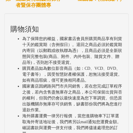
者暨保存團體專
購物須知
為了保障您的權益，國家書店會員所購買商品享有到貨
十天的鑑賞期（含例假日）。退回之商品必須於鑑賞期
內寄回（以郵戳或收執聯為憑），且商品必須是全新狀
態與完整包裝(商品、附件、內外包裝、隨貨文件、贈
品等)，否則恕不接受退貨。
購買產品如為數位影音商品（如：CD、VCD、DVD、
電子書等），因受智慧財產權保護，恕無法接受退貨。
如有商品瑕疵，僅可更換相同產品。
國家書店因網路與門市共同銷售，若在您完成訂單程序
之後，若內含售盡無庫存之商品，本公司保留出貨與否
的權利，但我們仍會以最快速度為您下單調貨。但恐原
出版機關亦無庫存可供銷售，缺書部份我們將為您進行
退款作業。
海外購書運費一律另行報價 ，當您進購物車下訂單選
取海外寄送地址後，我們將另以mail通知您運費金額。
確認書款與運費一併支付後，我們將儘速處理您的訂