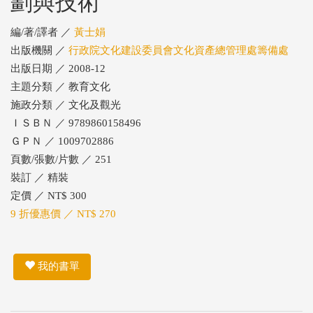
劃與技術
編/著/譯者 ／
黃士娟
出版機關 ／
行政院文化建設委員會文化資產總管理處籌備處
出版日期 ／ 2008-12
主題分類 ／ 教育文化
施政分類 ／ 文化及觀光
ＩＳＢＮ ／ 9789860158496
ＧＰＮ ／ 1009702886
頁數/張數/片數 ／ 251
裝訂 ／ 精裝
定價 ／ NT$ 300
9 折優惠價 ／ NT$ 270
我的書單