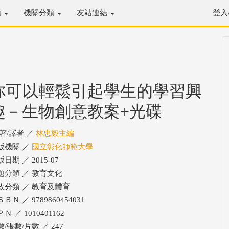
類
機關分類
友站連結
登入
你可以輕鬆引起學生的學習興
趣－生物創意教案+光碟
/著/譯者 ／
林忠毅主編
版機關 ／
國立彰化師範大學
日期 ／ 2015-07
題分類 ／ 教育文化
政分類 ／ 教育及體育
ＢＮ ／ 9789860454031
Ｎ ／ 1010401162
/張數/片數 ／ 247