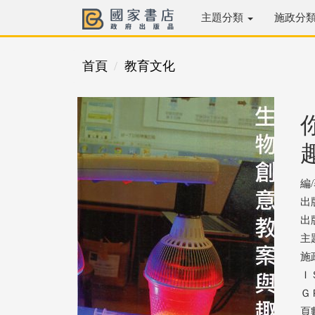
主題分類
施政分
首頁
教育文化
編
出
出版
主
施
ＩＳ
ＧＰ
頁數