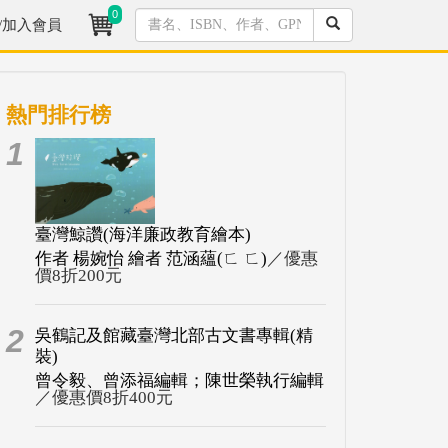
0
/加入會員
熱門排行榜
1
臺灣鯨讚(海洋廉政教育繪本)
作者 楊婉怡 繪者 范涵蘊(ㄈ ㄈ)
／優惠
價8折200元
2
吳鶴記及館藏臺灣北部古文書專輯(精
裝)
曾令毅、曾添福編輯；陳世榮執行編輯
／優惠價8折400元