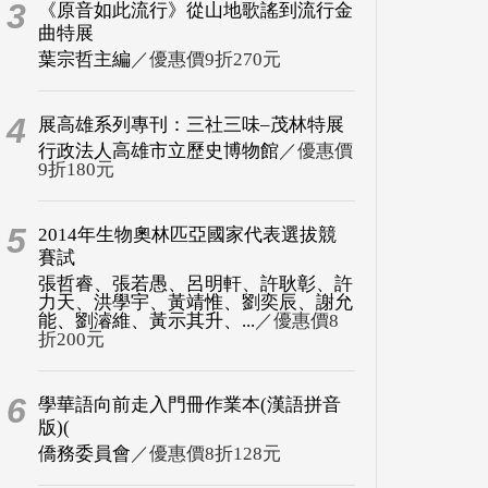
3
《原音如此流行》從山地歌謠到流行金
曲特展
葉宗哲主編
／優惠價9折270元
4
展高雄系列專刊：三社三味–茂林特展
行政法人高雄市立歷史博物館
／優惠價
9折180元
5
2014年生物奧林匹亞國家代表選拔競
賽試
張哲睿、張若愚、呂明軒、許耿彰、許
力天、洪學宇、黃靖惟、劉奕辰、謝允
能、劉濬維、黃示其升、...
／優惠價8
折200元
6
學華語向前走入門冊作業本(漢語拼音
版)(
僑務委員會
／優惠價8折128元