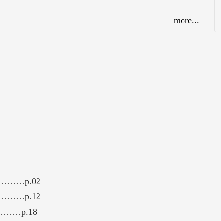
more...
…p.02
…p.12
……p.18