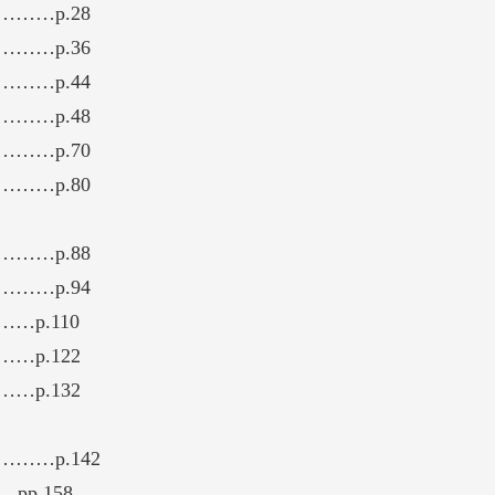
…p.28
…p.36
…p.44
…p.48
…p.70
…p.80
…p.88
…p.94
p.110
p.122
p.132
…p.142
pp.158