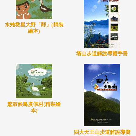
水雉救星大野「郎」(精裝
繪本)
塔山步道解說導覽手冊
鰲鼓候鳥度假村(精裝繪
本)
四大天王山步道解說導覽