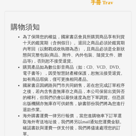
手冊 Trav
購物須知
為了保障您的權益，國家書店會員所購買商品享有到貨
十天的鑑賞期（含例假日）。退回之商品必須於鑑賞期
內寄回（以郵戳或收執聯為憑），且商品必須是全新狀
態與完整包裝(商品、附件、內外包裝、隨貨文件、贈
品等)，否則恕不接受退貨。
購買產品如為數位影音商品（如：CD、VCD、DVD、
電子書等），因受智慧財產權保護，恕無法接受退貨。
如有商品瑕疵，僅可更換相同產品。
國家書店因網路與門市共同銷售，若在您完成訂單程序
之後，若內含售盡無庫存之商品，本公司保留出貨與否
的權利，但我們仍會以最快速度為您下單調貨。但恐原
出版機關亦無庫存可供銷售，缺書部份我們將為您進行
退款作業。
海外購書運費一律另行報價 ，當您進購物車下訂單選
取海外寄送地址後，我們將另以mail通知您運費金額。
確認書款與運費一併支付後，我們將儘速處理您的訂
單。