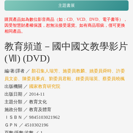
主題書展
購買產品如為數位影音商品（如：CD、VCD、DVD、電子書等），
因受智慧財產權保護，恕無法接受退貨。如有商品瑕疵，僅可更換
相同產品。
教育頻道－國中國文教學影片
(Ⅶ) (DVD)
編/著/譯者 ／
顏召集人瑞芳、施委員教麟、姚委員舜時、許委
員文姿、陳委員秉貞、劉委員君毅、鍾委員瑞英、蔡委員曉楓
出版機關 ／
國家教育研究院
出版日期 ／ 2014-11
主題分類 ／ 教育文化
施政分類 ／ 教育及體育
ＩＳＢＮ ／ 9845103021962
ＧＰＮ ／ 4510302196
頁數/張數/片數 ／ 1