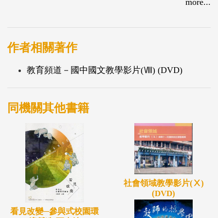
more...
掌握元曲四大家的代表劇作。《寫出漂亮硬筆字》透
過專家講解示範，要你的字跡徹底「整形」。《人物
形象如在目》告訴你如何從文章中窺見人物的性格。
作者相關著作
《舌粲蓮花心智圖》則傳授心智圖使用要領，以增進
教育頻道－國中國文教學影片(Ⅷ) (DVD)
口語表達與寫作能力。
同機關其他書籍
社會領域教學影片(Ⅹ)
(DVD)
看見改變─參與式校園環