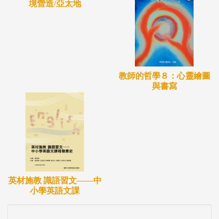
境營造/亞太地
教師的哲學８：心靈繪圖
與書寫
英材施教 識語習文——中
小學英語文課