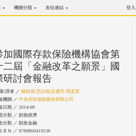
類
機關分類
友站連結
登入
參加國際存款保險機構協會第
十二屆「金融改革之願景」國
際研討會報告
/著/譯者 ／
蘇財源,范以端,莊麗芳.周孟萱
版機關 ／
中央存款保險股份有限公司
日期 ／ 2014-08
題分類 ／ 財政經濟
政分類 ／ 財政金融
ＢＮ ／ 9789860419238