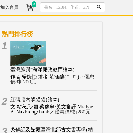
0
/加入會員
熱門排行榜
1
臺灣鯨讚(海洋廉政教育繪本)
作者 楊婉怡 繪者 范涵蘊(ㄈ ㄈ)
／優惠
價8折200元
2
紅磚牆內躲貓貓(繪本)
文 粘忘凡/圖 蔡豫寧/英文翻譯 Michael
A. Nakhiengchanh
／優惠價8折280元
3
吳鶴記及館藏臺灣北部古文書專輯(精