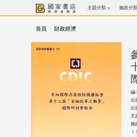
主題分類
施政分
首頁
財政經濟
編
出
出版
主
施
ＩＳ