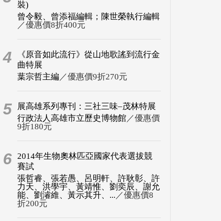
裝)
曾令毅、曾添福編輯；陳世榮執行編輯
／優惠價8折400元
4
《原音如此流行》從山地歌謠到流行金
曲特展
葉宗哲主編
／優惠價9折270元
5
展高雄系列專刊：三社三味–茂林特展
行政法人高雄市立歷史博物館
／優惠價
9折180元
6
2014年生物奧林匹亞國家代表選拔競
賽試
張哲睿、張若愚、呂明軒、許耿彰、許
力天、洪學宇、黃靖惟、劉奕辰、謝允
能、劉濬維、黃示其升、...
／優惠價8
折200元