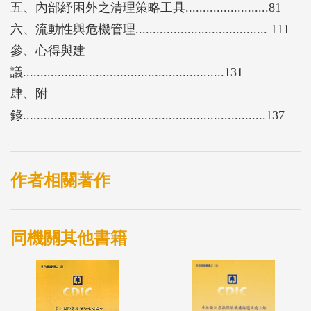
五、內部紓困外之清理策略工具........................81
六、流動性與危機管理...................................... 111
參、心得與建
議..........................................................131
肆、附
錄......................................................................137
作者相關著作
同機關其他書籍