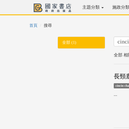
主題分類
施政分
首頁
搜尋
全部 (1)
全部 相
長頸
cincin ch
...