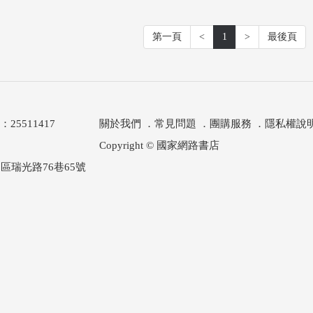
第一頁
<
1
>
最後頁
511417
關於我們
．
常見問題
．
團購服務
．
隱私權說
Copyright © 國家網路書店
區瑞光路76巷65號