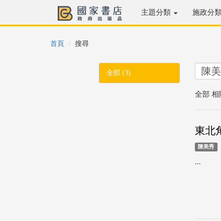
主題分類
施政分
首頁
搜尋
全部 (3)
全部 相
東北
陳美秀
...