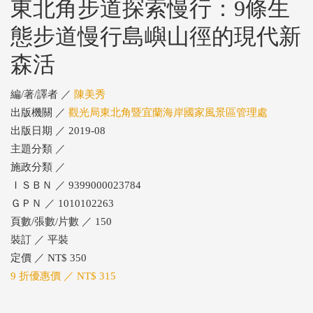
東北角步道探索慢行：9條生
態步道慢行島嶼山徑的現代新
森活
編/著/譯者 ／
陳美秀
出版機關 ／
觀光局東北角暨宜蘭海岸國家風景區管理處
出版日期 ／ 2019-08
主題分類 ／
施政分類 ／
ＩＳＢＮ ／ 9399000023784
ＧＰＮ ／ 1010102263
頁數/張數/片數 ／ 150
裝訂 ／ 平裝
定價 ／ NT$ 350
9 折優惠價 ／ NT$ 315