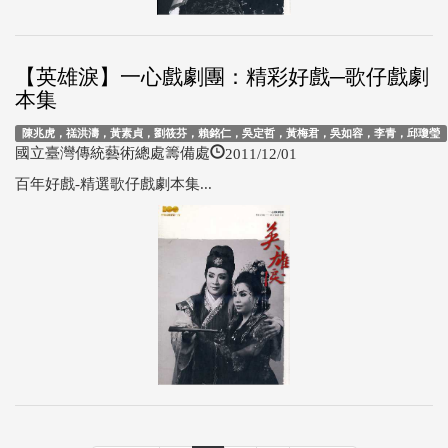
【英雄淚】一心戲劇團：精彩好戲─歌仔戲劇
本集
陳兆虎，禚洪濤，黃素貞，劉筱芬，賴銘仁，吳定哲，黃梅君，吳如容，李青，邱瓊瑩
2011/12/01
國立臺灣傳統藝術總處籌備處
百年好戲-精選歌仔戲劇本集...