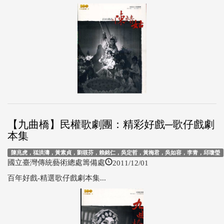
【九曲橋】民權歌劇團：精彩好戲─歌仔戲劇
本集
陳兆虎，禚洪濤，黃素貞，劉筱芬，賴銘仁，吳定哲，黃梅君，吳如容，李青，邱瓊瑩
2011/12/01
國立臺灣傳統藝術總處籌備處
百年好戲-精選歌仔戲劇本集...