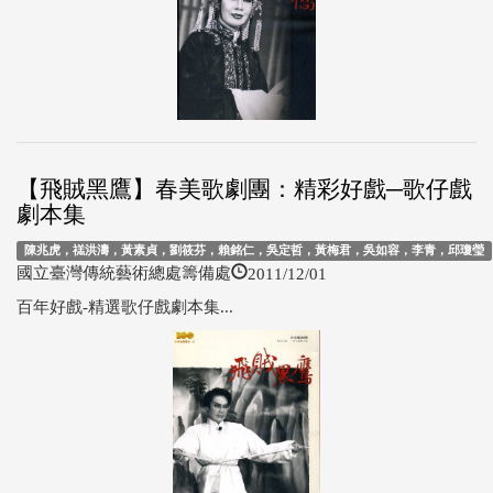
【飛賊黑鷹】春美歌劇團：精彩好戲─歌仔戲
劇本集
陳兆虎，禚洪濤，黃素貞，劉筱芬，賴銘仁，吳定哲，黃梅君，吳如容，李青，邱瓊瑩
2011/12/01
國立臺灣傳統藝術總處籌備處
百年好戲-精選歌仔戲劇本集...