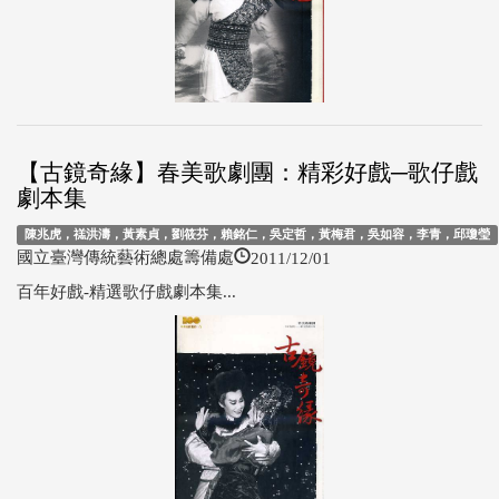
【古鏡奇緣】春美歌劇團：精彩好戲─歌仔戲
劇本集
陳兆虎，禚洪濤，黃素貞，劉筱芬，賴銘仁，吳定哲，黃梅君，吳如容，李青，邱瓊瑩
2011/12/01
國立臺灣傳統藝術總處籌備處
百年好戲-精選歌仔戲劇本集...