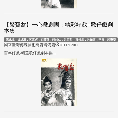
【聚寶盆】一心戲劇團：精彩好戲─歌仔戲劇
本集
陳兆虎，禚洪濤，黃素貞，劉筱芬，賴銘仁，吳定哲，黃梅君，吳如容，李青，邱瓊瑩
2011/12/01
國立臺灣傳統藝術總處籌備處
百年好戲-精選歌仔戲劇本集...