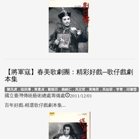
【將軍寇】春美歌劇團：精彩好戲─歌仔戲劇
本集
陳兆虎，禚洪濤，黃素貞，劉筱芬，賴銘仁，吳定哲，黃梅君，吳如容，李青，邱瓊瑩
2011/12/01
國立臺灣傳統藝術總處籌備處
百年好戲-精選歌仔戲劇本集...