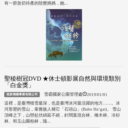
有一群急切待產的陸蟹媽媽，她...
聖稜樹冠DVD ★休士頓影展自然與環境類別
「白金獎」
2019/01/01
雪霸國家公園管理處
視群傳播事業有限公司
這裡，是臺灣積雪最深，也是臺灣冰河最活躍的地方……。冰
河形塑的雪山，泰雅族人稱它「石頭山」(Babo Ha‘gai)。 雪山
頂峰之下，山巒起伏綿延不絕，針闊葉混合林、檜木林、冷杉
林、和玉山圓柏林，隨...