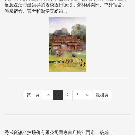
檜意森活村建築群的規模逐日擴張，營林俱樂部、單身宿舍、
眷屬宿舍、官舍和澡堂等紛紛...
第一頁
<
1
2
3
>
最後頁
秀威資訊科技股份有限公司國家書店松江門市 統編：