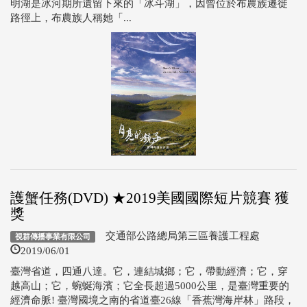
明湖是冰河期所遺留下來的「冰斗湖」，因曾位於布農族遷徙
路徑上，布農族人稱她「...
護蟹任務(DVD) ★2019美國國際短片競賽 獲
獎
交通部公路總局第三區養護工程處
視群傳播事業有限公司
2019/06/01
臺灣省道，四通八達。它，連結城鄉；它，帶動經濟；它，穿
越高山；它，蜿蜒海濱；它全長超過5000公里，是臺灣重要的
經濟命脈! 臺灣國境之南的省道臺26線「香蕉灣海岸林」路段，