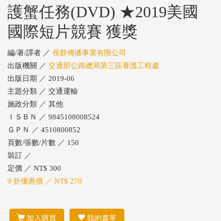
護蟹任務(DVD) ★2019美國
國際短片競賽 獲獎
編/著/譯者 ／
視群傳播事業有限公司
出版機關 ／
交通部公路總局第三區養護工程處
出版日期 ／ 2019-06
主題分類 ／ 交通運輸
施政分類 ／ 其他
ＩＳＢＮ ／ 9845108008524
ＧＰＮ ／ 4510800852
頁數/張數/片數 ／ 150
裝訂 ／
定價 ／ NT$ 300
9 折優惠價 ／ NT$ 270
加入購買
我的書單