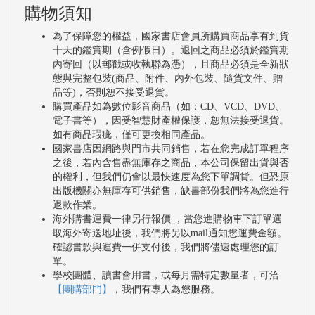
購物須知
為了保障您的權益，國家書店會員所購買商品享有到貨
十天的鑑賞期（含例假日）。退回之商品必須於鑑賞期
內寄回（以郵戳或收執聯為憑），且商品必須是全新狀
態與完整包裝(商品、附件、內外包裝、隨貨文件、贈
品等)，否則恕不接受退貨。
購買產品如為數位影音商品（如：CD、VCD、DVD、
電子書等），因受智慧財產權保護，恕無法接受退貨。
如有商品瑕疵，僅可更換相同產品。
國家書店因網路與門市共同銷售，若在您完成訂單程序
之後，若內含售盡無庫存之商品，本公司保留出貨與否
的權利，但我們仍會以最快速度為您下單調貨。但恐原
出版機關亦無庫存可供銷售，缺書部份我們將為您進行
退款作業。
海外購書運費一律另行報價 ，當您進購物車下訂單選
取海外寄送地址後，我們將另以mail通知您運費金額。
確認書款與運費一併支付後，我們將儘速處理您的訂
單。
學校團體、讀書會用書，或每月需特定數量者，可洽
【團購部門】
，我們有專人為您服務。