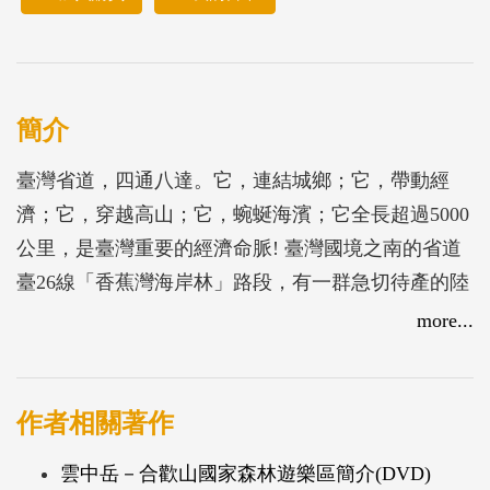
簡介
臺灣省道，四通八達。它，連結城鄉；它，帶動經
濟；它，穿越高山；它，蜿蜒海濱；它全長超過5000
公里，是臺灣重要的經濟命脈! 臺灣國境之南的省道
臺26線「香蕉灣海岸林」路段，有一群急切待產的陸
蟹媽媽，她們在夏季的月圓之夜，必須冒險穿越公路
more...
到海邊釋幼，致使「路殺」事件層出不窮! 一群工程
菁英和頂尖科學家，共商減低路殺、保護陸蟹的對
策……! 他們，會成功嗎
作者相關著作
雲中岳－合歡山國家森林遊樂區簡介(DVD)