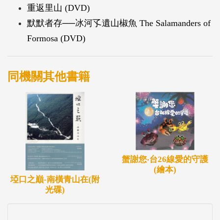
重返里山 (DVD)
默默者存──冰河孓遺山椒魚 The Salamanders of
Formosa (DVD)
同機關其他書籍
蟹謝您‧台26線愛的守護
(繪本)
埡口之巔-南橫青山在(附
光碟)