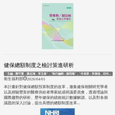
健保總額制度之檢討策進研析
"主編 : 鄭守夏．陳志鴻．李玉春"，"執行編輯 : 謝宛臻"，"作者群 : 李偉強．邱仲...
2026/04/01
衛生福利部
本計畫針對健保總額預算制度的改革，邀集健保相關研究學者
以及經驗豐富的醫療供給者專家組成研議委員會，透過理論與
國際趨勢的研析、歷年健保的績效統計數據解讀、以及對各個
議題的深入討論，提出具體的總額制度改革...