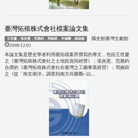
臺灣拓殖株式會社檔案論文集
國史館臺灣文獻館
王世慶，張炎憲，范雅鈞，周婉窈，辛德蘭，鍾淑敏
2008/12/01
本論文集是歷史學者利用臺拓檔案所撰寫的專文，包括王世慶
之《臺灣拓殖株式會社之土地投資與經營》；張炎憲、范雅鈞
合撰的《臺灣拓殖株式會社在臺灣之工礦事業經營》；周婉窈
之《從「南支南洋」調查到南方共榮圈─以...