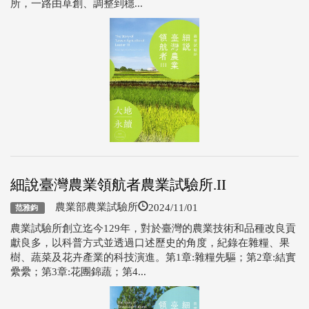
所，一路由草創、調整到穩...
細說臺灣農業領航者農業試驗所.II
2024/11/01
農業部農業試驗所
范雅鈞
農業試驗所創立迄今129年，對於臺灣的農業技術和品種改良貢
獻良多，以科普方式並透過口述歷史的角度，紀錄在雜糧、果
樹、蔬菜及花卉產業的科技演進。第1章:雜糧先驅；第2章:結實
纍纍；第3章:花團錦蔬；第4...