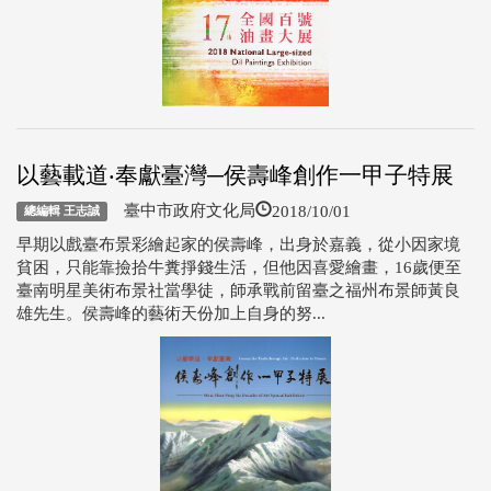
以藝載道‧奉獻臺灣─侯壽峰創作一甲子特展
2018/10/01
臺中市政府文化局
總編輯 王志誠
早期以戲臺布景彩繪起家的侯壽峰，出身於嘉義，從小因家境
貧困，只能靠撿拾牛糞掙錢生活，但他因喜愛繪畫，16歲便至
臺南明星美術布景社當學徒，師承戰前留臺之福州布景師黃良
雄先生。侯壽峰的藝術天份加上自身的努...