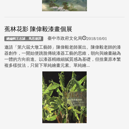
蕉林花影 陳偉毅漆畫個展
2018/10/01
臺中市政府文化局
總編輯王志誠，馬思揚譯
邀請「第六屆大墩工藝師」陳偉毅老師展出。陳偉毅老師的漆
器創作，一開始便跳脫傳統漆器工藝的思維，朝向與繪畫融為
一體的方向前進。以漆器精緻細膩質感為基礎，但捨棄原本繁
複多樣技法，只留下單純繪畫元素。單純繪...