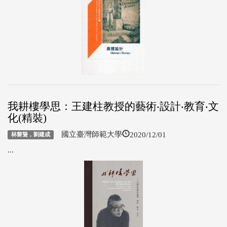
我耕樓學思：王建柱教授的藝術‧設計‧教育‧文
化(精裝)
2020/12/01
國立臺灣師範大學
林磐聳，劉建成
...