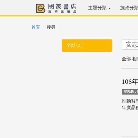
主題分類
施政分
首頁
搜尋
全部 (2)
全部 相
106
安志豪，
推動智
年度品