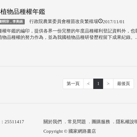
5年植物品種權年鑑
2017/11/01
行政院農業委員會種苗改良繁殖場
劉明宗，李美娟
種權年鑑的編印，提供各界一份完整的年度品種權利登記資料外，也
植物品種權的努力作為，並為我國植物品種研發歷程留下成果紀錄。..
第一頁
<
1
>
最後頁
511417
關於我們
．
常見問題
．
團購服務
．
隱私權說
Copyright © 國家網路書店