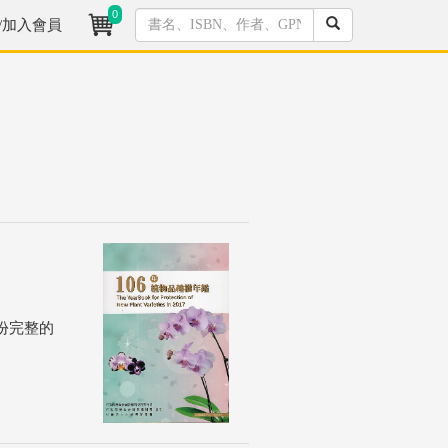
0
/加入會員
份完整的