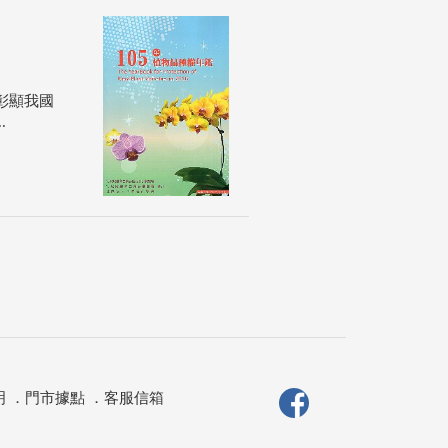
彰顯我國
.
明
．
門市據點
．
客服信箱