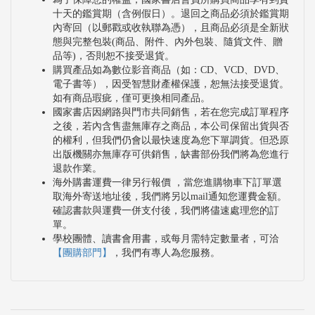
十天的鑑賞期（含例假日）。退回之商品必須於鑑賞期
內寄回（以郵戳或收執聯為憑），且商品必須是全新狀
態與完整包裝(商品、附件、內外包裝、隨貨文件、贈
品等)，否則恕不接受退貨。
購買產品如為數位影音商品（如：CD、VCD、DVD、
電子書等），因受智慧財產權保護，恕無法接受退貨。
如有商品瑕疵，僅可更換相同產品。
國家書店因網路與門市共同銷售，若在您完成訂單程序
之後，若內含售盡無庫存之商品，本公司保留出貨與否
的權利，但我們仍會以最快速度為您下單調貨。但恐原
出版機關亦無庫存可供銷售，缺書部份我們將為您進行
退款作業。
海外購書運費一律另行報價 ，當您進購物車下訂單選
取海外寄送地址後，我們將另以mail通知您運費金額。
確認書款與運費一併支付後，我們將儘速處理您的訂
單。
學校團體、讀書會用書，或每月需特定數量者，可洽
【團購部門】
，我們有專人為您服務。