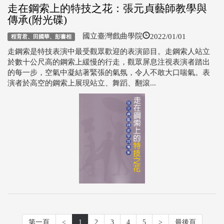
走在鋼索上的特技之花：張元貞藝師教學與
傳承(附光碟)
2022/01/01
國立臺灣戲曲學院
程育君、田國華、彭書相
走鋼索是特技表演中最受觀眾歡迎的表演節目。走鋼索人站立
於數十公尺高的鋼索上緩慢的行走，觀眾屏息注視表演者踏出
的每一步，空氣中凝結著緊張的氣氛，令人不敢大口喘氣。表
演者於高空的鋼索上展現站立、舞蹈、翻滾...
第一頁
<
1
2
3
4
5
>
最後頁