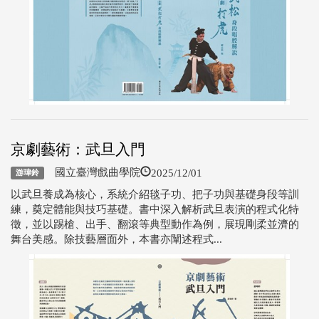
京劇藝術：武旦入門
2025/12/01
國立臺灣戲曲學院
游瑋鈴
以武旦養成為核心，系統介紹毯子功、把子功與基礎身段等訓
練，奠定體能與技巧基礎。書中深入解析武旦表演的程式化特
徵，並以踢槍、出手、翻滾等典型動作為例，展現剛柔並濟的
舞台美感。除技藝層面外，本書亦闡述程式...