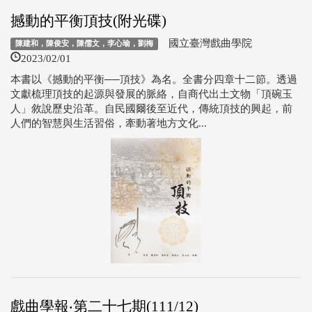
撼動的平衡頂技(附光碟)
國立臺灣戲曲學院
陳建和，陳俊安，陳儒文，李心瑜，劉梅
2023/02/01
本書以《撼動的平衡──頂技》為名。全書分四章十二節。透過
文獻梳理頂技的起源與發展的脈絡，自商代出土文物「頂碗玉
人」敘說歷史沿革。自民國爾後至近代，傳統頂技的興起，前
人們的智慧與生活習俗，牽動著地方文化...
戲曲學報‧第二十七期(111/12)