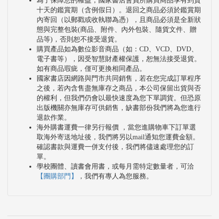
為了保障您的權益，國家書店會員所購買商品享有到貨
十天的鑑賞期（含例假日）。退回之商品必須於鑑賞期
內寄回（以郵戳或收執聯為憑），且商品必須是全新狀
態與完整包裝(商品、附件、內外包裝、隨貨文件、贈
品等)，否則恕不接受退貨。
購買產品如為數位影音商品（如：CD、VCD、DVD、
電子書等），因受智慧財產權保護，恕無法接受退貨。
如有商品瑕疵，僅可更換相同產品。
國家書店因網路與門市共同銷售，若在您完成訂單程序
之後，若內含售盡無庫存之商品，本公司保留出貨與否
的權利，但我們仍會以最快速度為您下單調貨。但恐原
出版機關亦無庫存可供銷售，缺書部份我們將為您進行
退款作業。
海外購書運費一律另行報價 ，當您進購物車下訂單選
取海外寄送地址後，我們將另以mail通知您運費金額。
確認書款與運費一併支付後，我們將儘速處理您的訂
單。
學校團體、讀書會用書，或每月需特定數量者，可洽
【團購部門】
，我們有專人為您服務。