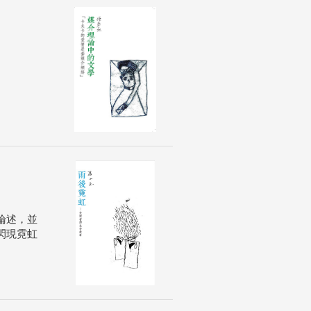
論述，並
閃現霓虹