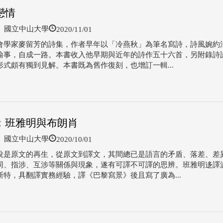
戀情
2020/11/01
國立中山大學
會學家麥留芳的詩集，作者早年以「冷燕秋」為筆名寫詩，詩風婉約
喻事，自成一路。本書收入他早期與近年的詩作五十六首，另附錄詩
形式頗有獨到見解。本書既為舊作復刻，也增訂一輯...
：班雅明與布朗肖
2020/10/01
國立中山大學
說是原文的再生，從原文到譯文，其間總已是語言的矛盾、落差、差
同、指涉、互涉等關係與現象，遂有可譯不可譯的思辨。班雅明迻譯
斯特，具翻譯實務經驗，譯《巴黎寫景》後且寫了廣為...