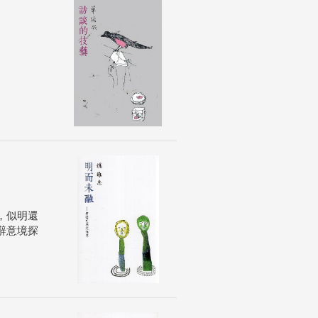
，似明還
辭意境探