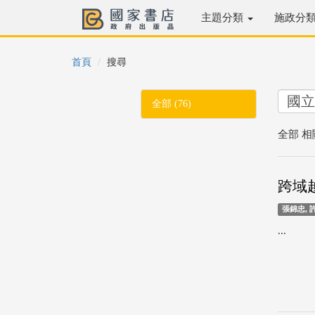
主題分類
施政分
首頁
搜尋
全部 (76)
全部 相
跨域
張錦忠, 
...