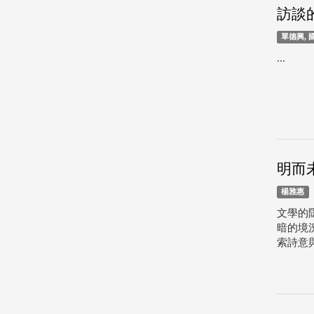
訪談
單德興,
...
明而
楊雅惠
文學的
暗的境
索詩意