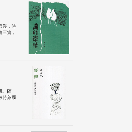
浪漫，時
論三篇，
異、陌
波特萊爾