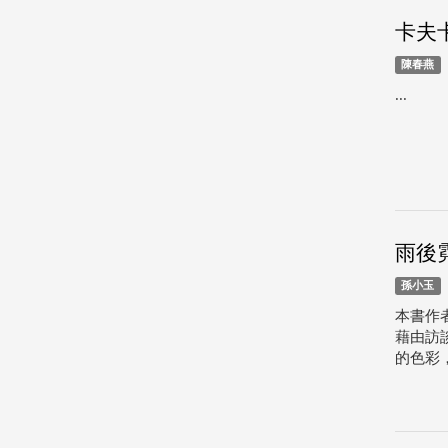
卡夫
陳春燕
...
雨後
孫小玉
本書作
藉由訪
的色彩