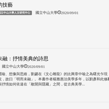
的技藝
2020/09/01
國立中山大學
 國立中山大學人文研究中心
未融：抒情美典的詩思
2020/09/01
國立中山大學
隱喻、想像與思維，劉勰在《文心雕龍》的比興章中喻之為曙光乍現
況，故曰「明而未融」。本書作者楊雅惠治美學多年，以劉彥和此修
與抒情如何依違在「敞開與隱藏」之間，從古典美學...