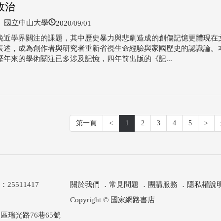
政治
2020/09/01
國立中山大學
晚近學界關注的課題，其中歷史暴力與悲劇造成的創傷記憶更體現在
表述，成為創作者與研究者重新省視生命經驗與家國歷史的認識論。
歷年來的學術關注已多涉及記憶，四年前出版的《記...
第一頁
<
1
2
3
4
5
>
511417
關於我們
．
常見問題
．
團購服務
．
隱私權說
Copyright © 國家網路書店
區瑞光路76巷65號