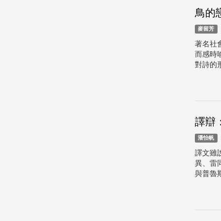
鳥的
麥留芳
著名社
而感時
對詩的
譯辯
潘怡帆
譯文雖
異、雷
與普魯