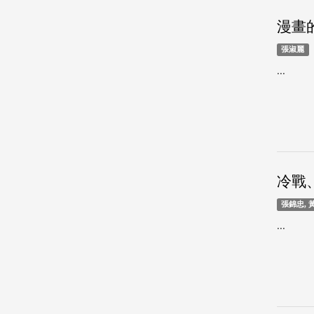
漫畫
張淑麗
...
冷戰
張錦忠, 
...