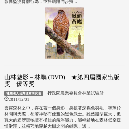
影像監測育雛行為，並於網路同步播...
山林魅影－林鵰 (DVD) ★第四屆國家出版
獎 優等獎
行政院農業委員會林業試驗所
社團法人台灣猛禽研究會
2011/12/01
雲霧森林之中，存在著一個身影，身披著深褐色羽毛，翱翔於
林間與天際，彷若神秘而優雅的黑色武士。雖然體型巨大，但
寬大的翅膀讓牠擁有極佳的飄浮能力，能輕鬆地在森林低空緩
慢滑翔，並精巧地穿越大樹之間的縫隙，邊...