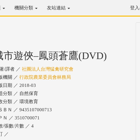
類
機關分類
友站連結
登入
城市遊俠–鳳頭蒼鷹(DVD)
/著/譯者 ／
社團法人台灣猛禽研究會
版機關 ／
行政院農業委員會林務局
日期 ／ 2018-03
題分類 ／ 自然保育
政分類 ／ 環境教育
ＢＮ ／ 9435107000713
Ｎ ／ 3510700071
數/張數/片數 ／ 4
訂 ／