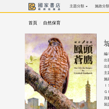
主題分類
施政分
首頁
自然保育
編
出
出版
主
施
ＩＳ
ＧＰ
頁
裝