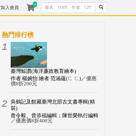
0
/加入會員
熱門排行榜
1
臺灣鯨讚(海洋廉政教育繪本)
作者 楊婉怡 繪者 范涵蘊(ㄈ ㄈ)
／優惠
價8折200元
2
吳鶴記及館藏臺灣北部古文書專輯(精
裝)
曾令毅、曾添福編輯；陳世榮執行編輯
／優惠價8折400元