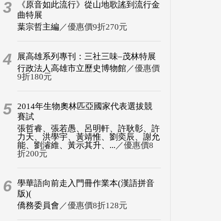
3
《原音如此流行》從山地歌謠到流行金
曲特展
葉宗哲主編
／優惠價9折270元
4
展高雄系列專刊：三社三味–茂林特展
行政法人高雄市立歷史博物館
／優惠價
9折180元
5
2014年生物奧林匹亞國家代表選拔競
賽試
張哲睿、張若愚、呂明軒、許耿彰、許
力天、洪學宇、黃靖惟、劉奕辰、謝允
能、劉濬維、黃示其升、...
／優惠價8
折200元
6
學華語向前走入門冊作業本(漢語拼音
版)(
僑務委員會
／優惠價8折128元