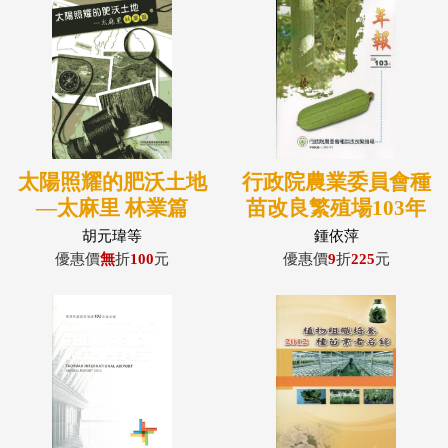
太陽照耀的肥沃土地
行政院農業委員會種
―太麻里 林業篇
苗改良繁殖場103年
年報
胡元瑋等
鍾依萍
優惠價
無
折
100
元
優惠價
9
折
225
元