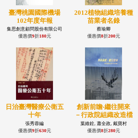
臺灣桃園國際機場
2012植物組織培養種
102年度年報
苗業者名錄
集思創意顧問股份有限公司
蔡瑜卿
優惠價
9
折
180
元
優惠價
8
折
200
元
日治臺灣醫療公衛五
創新前瞻‧繼往開來
十年
－行政院組織改造檔
案專題選輯
張秀蓉編
葉維銓, 蕭全政, 戴寶村
優惠價
9
折
630
元
優惠價
8
折
280
元