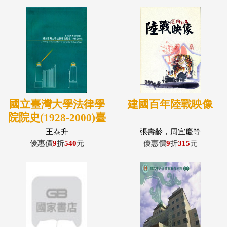
國立臺灣大學法律學
建國百年陸戰映像
院院史(1928-2000)臺
大法學教育的回顧
王泰升
張壽齡，周宜慶等
優惠價
9
折
540
元
優惠價
9
折
315
元