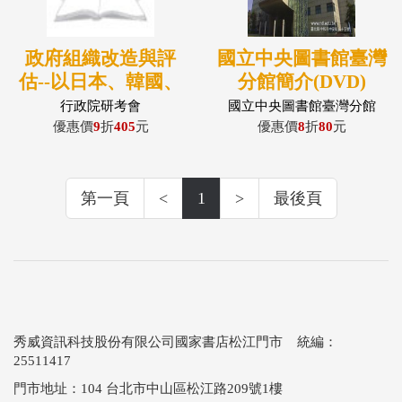
政府組織改造與評
國立中央圖書館臺灣
估--以日本、韓國、
分館簡介(DVD)
中國大陸為例
行政院研考會
國立中央圖書館臺灣分館
優惠價
9
折
405
元
優惠價
8
折
80
元
第一頁
<
1
>
最後頁
秀威資訊科技股份有限公司國家書店松江門市 統編：
25511417
門市地址：104 台北市中山區松江路209號1樓