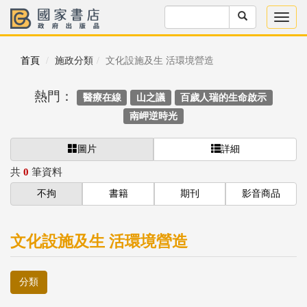
首頁
施政分類
文化設施及生 活環境營造
熱門：
醫療在線
山之議
百歲人瑞的生命啟示
南岬逆時光
圖片
詳細
共
0
筆資料
不拘
書籍
期刊
影音商品
文化設施及生 活環境營造
分類