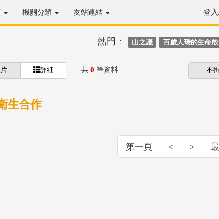
類
機關分類
友站連結
登入
熱門：
山之議
百歲人瑞的生命啟
共
0
筆資料
圖片
詳細
不
衛生合作
第一頁
<
>
最