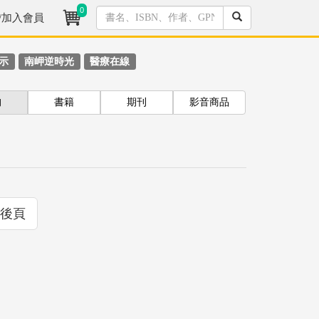
0
/加入會員
示
南岬逆時光
醫療在線
拘
書籍
期刊
影音商品
後頁