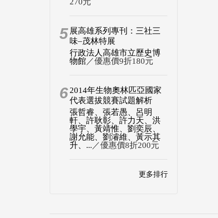
270元
5
展高雄系列專刊：三社三
味–茂林特展
行政法人高雄市立歷史博
物館
／優惠價9折180元
6
2014年生物奧林匹亞國家
代表選拔競賽試題解析
張哲睿、張若愚、呂明
軒、許耿彰、許力天、洪
學宇、黃靖惟、劉奕辰、
謝允能、劉濬維、黃示其
升、...
／優惠價8折200元
更多排行