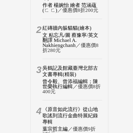
作者 楊婉怡 繪者 范涵蘊
(ㄈ ㄈ)
／優惠價8折200元
2
紅磚牆內躲貓貓(繪本)
文 粘忘凡/圖 蔡豫寧/英文
翻譯 Michael A.
Nakhiengchanh
／優惠價8
折280元
3
吳鶴記及館藏臺灣北部古
文書專輯(精裝)
曾令毅、曾添福編輯；陳
世榮執行編輯
／優惠價8折
400元
4
《原音如此流行》從山地
歌謠到流行金曲特展紀錄
專輯
葉宗哲主編
／優惠價9折